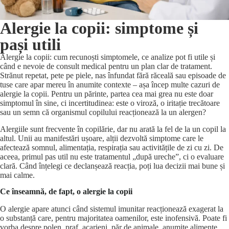
Alergie la copii: simptome și
pași utili
Alergie la copii: cum recunoști simptomele, ce analize pot fi utile și
când e nevoie de consult medical pentru un plan clar de tratament.
Strănut repetat, pete pe piele, nas înfundat fără răceală sau episoade de
tuse care apar mereu în anumite contexte – așa încep multe cazuri de
alergie la copii. Pentru un părinte, partea cea mai grea nu este doar
simptomul în sine, ci incertitudinea: este o viroză, o iritație trecătoare
sau un semn că organismul copilului reacționează la un alergen?
Alergiile sunt frecvente în copilărie, dar nu arată la fel de la un copil la
altul. Unii au manifestări ușoare, alții dezvoltă simptome care le
afectează somnul, alimentația, respirația sau activitățile de zi cu zi. De
aceea, primul pas util nu este tratamentul „după ureche”, ci o evaluare
clară. Când înțelegi ce declanșează reacția, poți lua decizii mai bune și
mai calme.
Ce înseamnă, de fapt, o alergie la copii
O alergie apare atunci când sistemul imunitar reacționează exagerat la
o substanță care, pentru majoritatea oamenilor, este inofensivă. Poate fi
vorba despre polen, praf, acarieni, păr de animale, anumite alimente,