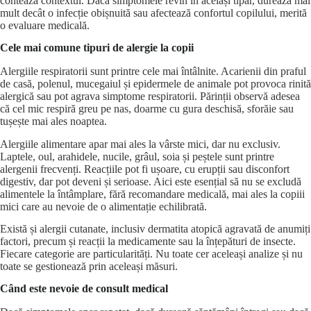
contează contextul. Dacă simptomele revin în același tipar, durează mai
mult decât o infecție obișnuită sau afectează confortul copilului, merită
o evaluare medicală.
Cele mai comune tipuri de alergie la copii
Alergiile respiratorii sunt printre cele mai întâlnite. Acarienii din praful
de casă, polenul, mucegaiul și epidermele de animale pot provoca rinită
alergică sau pot agrava simptome respiratorii. Părinții observă adesea
că cel mic respiră greu pe nas, doarme cu gura deschisă, sforăie sau
tușește mai ales noaptea.
Alergiile alimentare apar mai ales la vârste mici, dar nu exclusiv.
Laptele, oul, arahidele, nucile, grâul, soia și peștele sunt printre
alergenii frecvenți. Reacțiile pot fi ușoare, cu erupții sau disconfort
digestiv, dar pot deveni și serioase. Aici este esențial să nu se excludă
alimentele la întâmplare, fără recomandare medicală, mai ales la copiii
mici care au nevoie de o alimentație echilibrată.
Există și alergii cutanate, inclusiv
dermatita atopică
agravată de anumiți
factori, precum și reacții la medicamente sau la înțepături de insecte.
Fiecare categorie are particularități. Nu toate cer aceleași analize și nu
toate se gestionează prin aceleași măsuri.
Când este nevoie de consult medical