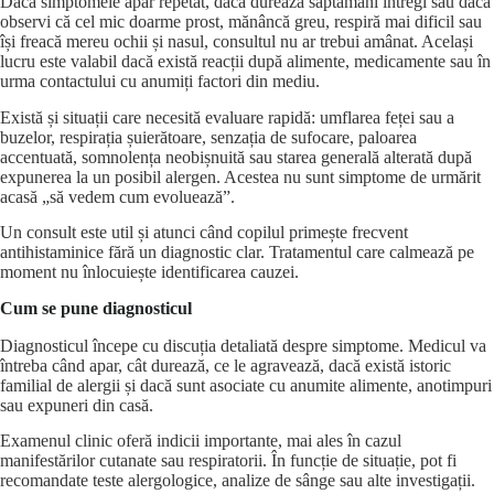
Dacă simptomele apar repetat, dacă durează săptămâni întregi sau dacă
observi că cel mic doarme prost, mănâncă greu, respiră mai dificil sau
își freacă mereu ochii și nasul, consultul nu ar trebui amânat. Același
lucru este valabil dacă există reacții după alimente, medicamente sau în
urma contactului cu anumiți factori din mediu.
Există și situații care necesită evaluare rapidă: umflarea feței sau a
buzelor, respirația șuierătoare, senzația de sufocare, paloarea
accentuată, somnolența neobișnuită sau starea generală alterată după
expunerea la un posibil alergen. Acestea nu sunt simptome de urmărit
acasă „să vedem cum evoluează”.
Un consult este util și atunci când copilul primește frecvent
antihistaminice fără un diagnostic clar. Tratamentul care calmează pe
moment nu înlocuiește identificarea cauzei.
Cum se pune diagnosticul
Diagnosticul începe cu discuția detaliată despre simptome. Medicul va
întreba când apar, cât durează, ce le agravează, dacă există istoric
familial de alergii și dacă sunt asociate cu anumite alimente, anotimpuri
sau expuneri din casă.
Examenul clinic oferă indicii importante, mai ales în cazul
manifestărilor cutanate sau respiratorii. În funcție de situație, pot fi
recomandate teste alergologice, analize de sânge sau alte investigații.