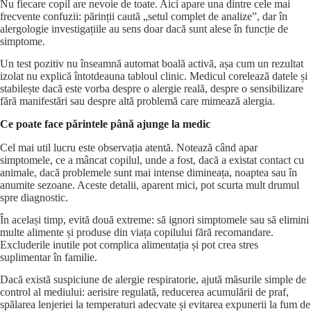
Nu fiecare copil are nevoie de toate. Aici apare una dintre cele mai
frecvente confuzii: părinții caută „setul complet de analize”, dar în
alergologie investigațiile au sens doar dacă sunt alese în funcție de
simptome.
Un test pozitiv nu înseamnă automat boală activă, așa cum un rezultat
izolat nu explică întotdeauna tabloul clinic. Medicul corelează datele și
stabilește dacă este vorba despre o alergie reală, despre o sensibilizare
fără manifestări sau despre altă problemă care mimează alergia.
Ce poate face părintele până ajunge la medic
Cel mai util lucru este observația atentă. Notează când apar
simptomele, ce a mâncat copilul, unde a fost, dacă a existat contact cu
animale, dacă problemele sunt mai intense dimineața, noaptea sau în
anumite sezoane. Aceste detalii, aparent mici, pot scurta mult drumul
spre diagnostic.
În același timp, evită două extreme: să ignori simptomele sau să elimini
multe alimente și produse din viața copilului
fără recomandare
.
Excluderile inutile pot complica alimentația și pot crea stres
suplimentar în familie.
Dacă există suspiciune de alergie respiratorie, ajută măsurile simple de
control al mediului: aerisire regulată, reducerea acumulării de praf,
spălarea lenjeriei la temperaturi adecvate și evitarea expunerii la fum de