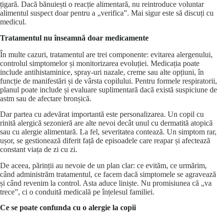
țigară. Dacă bănuiești o reacție alimentară, nu reintroduce voluntar
alimentul suspect doar pentru a „verifica”. Mai sigur este să discuți cu
medicul.
Tratamentul nu înseamnă doar medicamente
În multe cazuri, tratamentul are trei componente: evitarea alergenului,
controlul simptomelor și monitorizarea evoluției. Medicația poate
include antihistaminice, spray-uri nazale, creme sau alte opțiuni, în
funcție de manifestări și de vârsta copilului. Pentru formele respiratorii,
planul poate include și evaluare suplimentară dacă există suspiciune de
astm sau de afectare bronșică.
Dar partea cu adevărat importantă este personalizarea. Un copil cu
rinită alergică sezonieră are alte nevoi decât unul cu dermatită atopică
sau cu alergie alimentară. La fel, severitatea contează. Un simptom rar,
ușor, se gestionează diferit față de episoadele care reapar și afectează
constant viața de zi cu zi.
De aceea, părinții au nevoie de un plan clar: ce evităm, ce urmărim,
când administrăm tratamentul, ce facem dacă simptomele se agravează
și când revenim la control. Asta aduce liniște. Nu promisiunea că „va
trece”, ci o conduită medicală pe înțelesul familiei.
Ce se poate confunda cu o alergie la copii