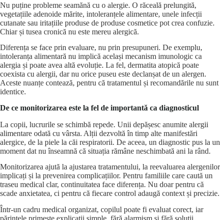
Nu puține probleme seamănă cu o alergie. O răceală prelungită,
vegetațiile adenoide mărite, intoleranțele alimentare, unele infecții
cutanate sau iritațiile produse de produse cosmetice pot crea confuzie.
Chiar și tusea cronică nu este mereu alergică.
Diferența se face prin evaluare, nu prin presupuneri. De exemplu,
intoleranța alimentară nu implică același mecanism imunologic ca
alergia și poate avea altă evoluție. La fel, dermatita atopică poate
coexista cu alergii, dar nu orice puseu este declanșat de un alergen.
Aceste nuanțe contează, pentru că tratamentul și recomandările nu sunt
identice.
De ce monitorizarea este la fel de importantă ca diagnosticul
La copii, lucrurile se schimbă repede. Unii depășesc anumite alergii
alimentare odată cu vârsta. Alții dezvoltă în timp alte manifestări
alergice, de la piele la căi respiratorii. De aceea, un diagnostic pus la un
moment dat nu înseamnă că situația rămâne neschimbată ani la rând.
Monitorizarea ajută la ajustarea tratamentului, la reevaluarea alergenilor
implicați și la prevenirea complicațiilor. Pentru familiile care caută un
traseu medical clar, continuitatea face diferența. Nu doar pentru că
scade anxietatea, ci pentru că fiecare control adaugă context și precizie.
Într-un cadru medical organizat, copilul poate fi evaluat corect, iar
părintele primește explicații simple, fără alarmism și fără soluții