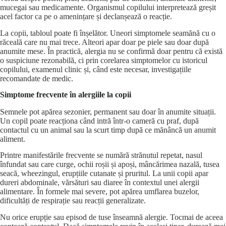
mucegai sau medicamente. Organismul copilului interpretează greșit
acel factor ca pe o amenințare și declanșează o reacție.
La copii, tabloul poate fi înșelător. Uneori simptomele seamănă cu o
răceală care nu mai trece. Alteori apar doar pe piele sau doar după
anumite mese. În practică, alergia nu se confirmă doar pentru că există
o suspiciune rezonabilă, ci prin corelarea simptomelor cu istoricul
copilului, examenul clinic și, când este necesar, investigațiile
recomandate de medic.
Simptome frecvente în alergiile la copii
Semnele pot apărea sezonier, permanent sau doar în anumite situații.
Un copil poate reacționa când intră într-o cameră cu praf, după
contactul cu un animal sau la scurt timp după ce mănâncă un anumit
aliment.
Printre manifestările frecvente se numără strănutul repetat, nasul
înfundat sau care curge, ochii roșii și apoși, mâncărimea nazală, tusea
seacă, wheezingul,
erupțiile cutanate
și pruritul. La unii copii apar
dureri abdominale, vărsături sau diaree în contextul unei alergii
alimentare. În formele mai severe, pot apărea umflarea buzelor,
dificultăți de respirație sau reacții generalizate.
Nu orice erupție sau episod de tuse înseamnă alergie. Tocmai de aceea