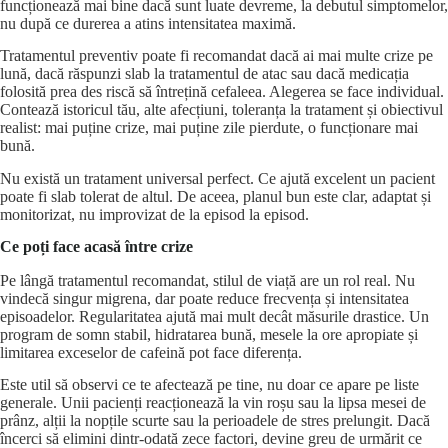
funcționează mai bine dacă sunt luate devreme, la debutul simptomelor,
nu după ce durerea a atins intensitatea maximă.
Tratamentul preventiv poate fi recomandat dacă ai mai multe crize pe
lună, dacă răspunzi slab la tratamentul de atac sau dacă medicația
folosită prea des riscă să întrețină cefaleea. Alegerea se face individual.
Contează istoricul tău, alte afecțiuni, toleranța la tratament și obiectivul
realist: mai puține crize, mai puține zile pierdute, o funcționare mai
bună.
Nu există un tratament universal perfect. Ce ajută excelent un pacient
poate fi slab tolerat de altul. De aceea, planul bun este clar, adaptat și
monitorizat, nu improvizat de la episod la episod.
Ce poți face acasă între crize
Pe lângă tratamentul recomandat, stilul de viață are un rol real. Nu
vindecă singur migrena, dar poate reduce frecvența și intensitatea
episoadelor. Regularitatea ajută mai mult decât măsurile drastice. Un
program de somn stabil, hidratarea bună, mesele la ore apropiate și
limitarea exceselor de cafeină pot face diferența.
Este util să observi ce te afectează pe tine, nu doar ce apare pe liste
generale. Unii pacienți reacționează la vin roșu sau la lipsa mesei de
prânz, alții la nopțile scurte sau la perioadele de stres prelungit. Dacă
încerci să elimini dintr-odată zece factori, devine greu de urmărit ce