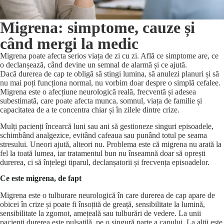
Migrena: simptome, cauze și
când mergi la medic
Migrena poate afecta serios viața de zi cu zi. Află ce simptome are, ce
o declanșează, când devine un semnal de alarmă și ce ajută.
Dacă durerea de cap te obligă să stingi lumina, să anulezi planuri și să
nu mai poți funcționa normal, nu vorbim doar despre o simplă cefalee.
Migrena este o afecțiune neurologică reală, frecventă și adesea
subestimată, care poate afecta munca, somnul, viața de familie și
capacitatea de a te concentra chiar și în zilele dintre crize.
Mulți pacienți încearcă luni sau ani să gestioneze singuri episoadele,
schimbând analgezice, evitând cafeaua sau punând totul pe seama
stresului. Uneori ajută, alteori nu. Problema este că migrena nu arată la
fel la toată lumea, iar tratamentul bun nu înseamnă doar să oprești
durerea, ci să înțelegi tiparul, declanșatorii și frecvența episoadelor.
Ce este migrena, de fapt
Migrena este o tulburare neurologică în care durerea de cap apare de
obicei în crize și poate fi însoțită de greață, sensibilitate la lumină,
sensibilitate la zgomot,
amețeală
sau tulburări de vedere. La unii
pacienți durerea este pulsatilă, pe o singură parte a capului. La alții este