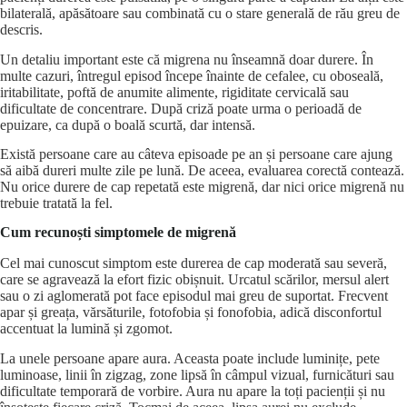
bilaterală, apăsătoare sau combinată cu o stare generală de rău greu de
descris.
Un detaliu important este că migrena nu înseamnă doar durere. În
multe cazuri, întregul episod începe înainte de cefalee, cu oboseală,
iritabilitate, poftă de anumite alimente, rigiditate cervicală sau
dificultate de concentrare. După criză poate urma o perioadă de
epuizare, ca după o boală scurtă, dar intensă.
Există persoane care au câteva episoade pe an și persoane care ajung
să aibă dureri multe zile pe lună. De aceea, evaluarea corectă contează.
Nu orice durere de cap repetată este migrenă, dar nici orice migrenă nu
trebuie tratată la fel.
Cum recunoști simptomele de migrenă
Cel mai cunoscut simptom este durerea de cap moderată sau severă,
care se agravează la efort fizic obișnuit. Urcatul scărilor, mersul alert
sau o zi aglomerată pot face episodul mai greu de suportat. Frecvent
apar și greața, vărsăturile, fotofobia și fonofobia, adică disconfortul
accentuat la lumină și zgomot.
La unele persoane apare aura. Aceasta poate include luminițe, pete
luminoase, linii în zigzag, zone lipsă în câmpul vizual, furnicături sau
dificultate temporară de vorbire. Aura nu apare la toți pacienții și nu