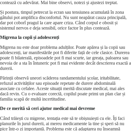
contează cu adevărat. Mai bine observi, notezi și ajustezi treptat.
Și postura, timpul petrecut la ecran sau tensiunea acumulată în zona
gâtului pot amplifica disconfortul. Nu sunt neapărat cauza principală,
dar pot coborî pragul la care apare criza. Când corpul e obosit și
sistemul nervos e deja sensibil, orice factor în plus contează.
Migrena la copii și adolescenți
Migrena nu este doar problema adulților. Poate apărea și la copii sau
adolescenți, iar manifestările pot fi diferite față de cele clasice. Durerea
poate fi bilaterală, episoadele pot fi mai scurte, iar greața, paloarea sau
nevoia de a sta în întuneric pot fi mai evidente decât descrierea exactă a
durerii.
Părinții observă uneori scăderea randamentului școlar, iritabilitate,
refuzul activităților sau episoade repetate de durere abdominală
asociate cu cefalee. Aceste situații merită discutate medical, mai ales
dacă revin. Cu o evaluare corectă, copilul poate primi un plan clar și
familia scapă de multă incertitudine.
De ce merită să ceri ajutor medical mai devreme
Când trăiești cu migrene, tentația este să te obișnuiești cu ele. Îți faci
planurile în jurul durerii, ai mereu medicamente la tine și speri să nu
pice într-o zi importantă. Problema este că adaptarea nu înseamnă