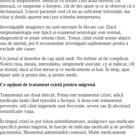
istoricul simptomelor. Medicul va urmări cum arată durerea, cât
durează, ce simptome o însoțesc, cât de des apare și ce ai observat că o
declanșează. Uneori pacienții cred că nu au suficiente informații, dar
chiar și detalii aparent mici pot schimba interpretarea.
Investigațiile imagistice nu sunt necesare în fiecare caz. Dacă
simptomatologia este tipică și examenul neurologic este normal,
diagnosticul se poate orienta clinic. Totuși, când există semne atipice
sau de alarmă, pot fi recomandate investigații suplimentare pentru a
exclude alte cauze.
Un jurnal al durerilor de cap ajută mult. Nu trebuie să fie complicat.
Notezi ziua, durata, intensitatea, simptomele asociate, ce ai mâncat, cât
ai dormit, dacă ai fost stresat și ce medicamente ai luat. În timp, apar
tipare utile și pentru tine, și pentru medic.
Ce opțiuni de tratament există pentru migrenă
Tratamentul are două direcții. Prima este tratamentul crizei, adică
medicația luată când episodul a început. A doua este tratamentul
preventiv, util când migrenele sunt frecvente, severe sau îți afectează
semnificativ viața.
În timpul crizei se pot folosi antiinflamatoare, analgezice sau medicație
specifică pentru migrenă, în funcție de indicația medicală și de profilul
pacientului. Momentul administrării contează. Multe medicamente