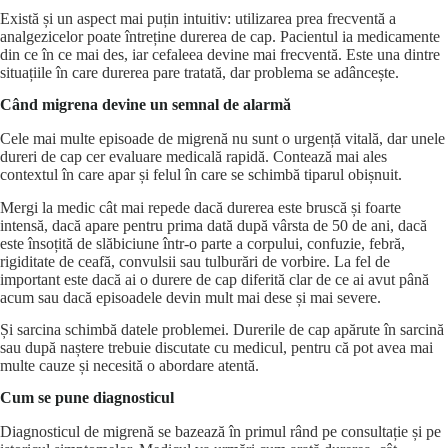
Există și un aspect mai puțin intuitiv: utilizarea prea frecventă a
analgezicelor poate întreține durerea de cap. Pacientul ia medicamente
din ce în ce mai des, iar cefaleea devine mai frecventă. Este una dintre
situațiile în care durerea pare tratată, dar problema se adâncește.
Când migrena devine un semnal de alarmă
Cele mai multe episoade de migrenă nu sunt o urgență vitală, dar unele
dureri de cap cer evaluare medicală rapidă. Contează mai ales
contextul în care apar și felul în care se schimbă tiparul obișnuit.
Mergi la medic
cât mai repede dacă durerea este bruscă și foarte
intensă, dacă apare pentru prima dată după vârsta de 50 de ani, dacă
este însoțită de slăbiciune într-o parte a corpului, confuzie, febră,
rigiditate de ceafă, convulsii sau tulburări de vorbire. La fel de
important este dacă ai o durere de cap diferită clar de ce ai avut până
acum sau dacă episoadele devin mult mai dese și mai severe.
Și sarcina schimbă datele problemei. Durerile de cap apărute în sarcină
sau după naștere trebuie discutate cu medicul, pentru că pot avea mai
multe cauze și necesită o abordare atentă.
Cum se pune diagnosticul
Diagnosticul de migrenă se bazează în primul rând pe consultație și pe