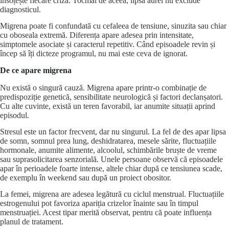
însoțește fiecare criză. Tocmai de aceea, lipsa aurei nu exclude
diagnosticul.
Migrena poate fi confundată cu cefaleea de tensiune, sinuzita sau chiar
cu oboseala extremă. Diferența apare adesea prin intensitate,
simptomele asociate și caracterul repetitiv. Când episoadele revin și
încep să îți dicteze programul, nu mai este ceva de ignorat.
De ce apare migrena
Nu există o singură cauză. Migrena apare printr-o combinație de
predispoziție genetică, sensibilitate neurologică și factori declanșatori.
Cu alte cuvinte, există un teren favorabil, iar anumite situații aprind
episodul.
Stresul este un factor frecvent, dar nu singurul. La fel de des apar lipsa
de somn, somnul prea lung, deshidratarea, mesele sărite, fluctuațiile
hormonale, anumite alimente, alcoolul, schimbările bruște de vreme
sau suprasolicitarea senzorială. Unele persoane observă că episoadele
apar în perioadele foarte intense, altele chiar după ce tensiunea scade,
de exemplu în weekend sau după un proiect obositor.
La femei, migrena are adesea legătură cu
ciclul menstrual
. Fluctuațiile
estrogenului pot favoriza apariția crizelor înainte sau în timpul
menstruației. Acest tipar merită observat, pentru că poate influența
planul de tratament.