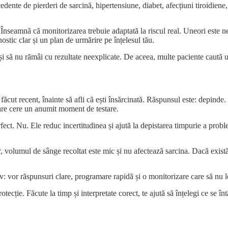
dente de pierderi de sarcină, hipertensiune, diabet, afecțiuni tiroidiene,
eamnă că monitorizarea trebuie adaptată la riscul real. Uneori este nevo
stic clar și un plan de urmărire pe înțelesul tău.
i și să nu rămâi cu rezultate neexplicate. De aceea, multe paciente caută 
făcut recent, înainte să afli că ești însărcinată. Răspunsul este: depinde.
are cere un anumit moment de testare.
ect. Nu. Ele reduc incertitudinea și ajută la depistarea timpurie a probl
r, volumul de sânge recoltat este mic și nu afectează sarcina. Dacă există
vor răspunsuri clare, programare rapidă și o monitorizare care să nu le 
tecție. Făcute la timp și interpretate corect, te ajută să înțelegi ce se 