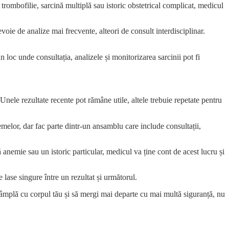
 trombofilie, sarcină multiplă sau istoric obstetrical complicat, medicul
ie de analize mai frecvente, alteori de consult interdisciplinar.
un loc unde consultația, analizele și
monitorizarea sarcinii
pot fi
 Unele rezultate recente pot rămâne utile, altele trebuie repetate pentru
emelor, dar fac parte dintr-un ansamblu care include consultații,
 anemie sau un istoric particular, medicul va ține cont de acest lucru și
lase singure între un rezultat și următorul.
întâmplă cu corpul tău și să mergi mai departe cu mai multă siguranță, nu