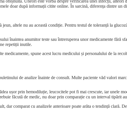
 obișnuită. Uneori este vorba despre verificarea unei infecții, alteori de
omele doar după informații citite online. În sarcină, diferența dintre un
 jeun, altele nu au această condiție. Pentru testul de toleranță la glucoz
usului înaintea anumitor teste sau întreruperea unor medicamente fără sfat
e repetiții inutile.
alte medicamente, spune acest lucru medicului și personalului de la recolta
uletinului de analize înainte de consult. Multe paciente văd valori marcat
dea ușor prin hemodiluție, leucocitele pot fi mai crescute, iar unele mo
 trebuie făcută de medic, nu doar prin comparație cu un interval tipărit a
t, dar comparat cu analizele anterioare poate arăta o tendință clară. De 