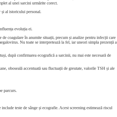
plet al unei sarcini urmărite corect.
r și al istoricului personal.
nfluența evoluția ei.
e coagulare în anumite situații, precum și analize pentru infecții care
egalovirus. Nu toate se interpretează la fel, iar uneori simpla prezență a
otuși, după confirmarea ecografică a sarcinii, nu mai este necesară de
tane, oboseală accentuată sau fluctuații de greutate, valorile TSH și ale
pe parcurs.
e include teste de sânge și ecografie. Acest screening estimează riscul