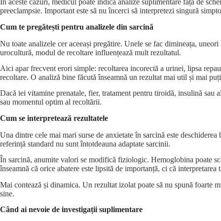
În aceste cazuri, medicul poate indica analize suplimentare față de schema
preeclampsie. Important este să nu încerci să interpretezi singură simpt
Cum te pregătești pentru analizele din sarcină
Nu toate analizele cer aceeași pregătire. Unele se fac dimineața, uneori à
urocultură, modul de recoltare influențează mult rezultatul.
Aici apar frecvent erori simple: recoltarea incorectă a urinei, lipsa repa
recoltare. O analiză bine făcută înseamnă un rezultat mai util și mai puțin
Dacă iei vitamine prenatale, fier, tratament pentru tiroidă, insulină sau 
sau momentul optim al recoltării.
Cum se interpretează rezultatele
Una dintre cele mai mari surse de anxietate în sarcină este deschiderea b
referință standard nu sunt întotdeauna adaptate sarcinii.
În sarcină, anumite valori se modifică fiziologic. Hemoglobina poate scă
înseamnă că orice abatere este lipsită de importanță, ci că interpretarea
Mai contează și dinamica. Un rezultat izolat poate să nu spună foarte mul
sine.
Când ai nevoie de investigații suplimentare