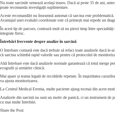
Nu toate sarcinile urmează același traseu. Dacă ai peste 35 de ani, antece
poate recomanda investigații suplimentare.
Aceste recomandări nu înseamnă automat că sarcina este problematică. Îns
Avantajul unei evaluări coordonate este că primești mai repede un diagno
În acest tip de parcurs, contează mult să nu pierzi timp între specialităț
integrate firesc.
Întrebări frecvente despre analize în sarcină
O întrebare comună este dacă trebuie să refaci toate analizele dacă le-ai 
că sarcina schimbă rapid valorile sau pentru că protocolul de monitoriz
Altă întrebare este dacă analizele normale garantează că totul merge perf
ecografii și urmărire clinică.
Mai apare și teama legată de recoltările repetate. În majoritatea cazurilo
va ajusta monitorizarea.
La Centrul Medical Eremia, multe paciente ajung tocmai din acest motiv: 
Analizele din sarcină nu sunt un motiv de panică, ci un instrument de pro
cu mai multe întrebări.
Share the Post: