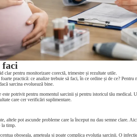
 faci
 clar pentru monitorizare corectă, trimestre și rezultate utile.
foarte practică: ce analize trebuie să faci, în ce ordine și de ce? Pentru
 dacă sarcina evoluează bine.
e este potrivit pentru momentul sarcinii și pentru istoricul tău medical.
ltate care cer verificări suplimentare.
te, altele pot ascunde probleme care la început nu dau semne clare. Aici
 la timp.
entua oboseala, amețeala și poate complica evoluția sarcinii. O infecție