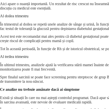
Aici apare o nuanță importantă. Un rezultat de risc crescut nu înseamnă 
discuția cu medicul este esențială.
Al doilea trimestru
În trimestrul al doilea se repetă unele analize de sânge și urină, în fun
fac testul de toleranță la glucoză pentru depistarea diabetului gestațional
Acest test este recomandat mai ales pentru că diabetul gestațional poate 
crește riscul de complicații pentru mamă și copil.
Tot în această perioadă, în funcție de Rh și de istoricul obstetrical, se po
Al treilea trimestru
În ultimul trimestru, analizele ajută la verificarea stării mamei înainte
monitorizarea poate fi mai frecventă.
Spre finalul sarcinii se poate face screening pentru streptococ de grup B,
de transmitere la nou-născut.
Ce analize nu trebuie amânate dacă ai simptome
Există și situații în care nu mai aștepți controlul programat. Dacă apar 
în sarcina avansată, este nevoie de evaluare medicală rapidă.