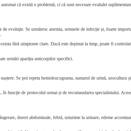
automat că există o problemă, ci că sunt necesare evaluări suplimentare.
cție de evoluție. Se urmăresc anemia, semnele de infecție și, foarte impo
.
exista fără simptome clare. Dacă este depistat la timp, poate fi controlat
ate urmări apariția anticorpilor specifici.
 de naștere. Se pot repeta hemoleucograma, sumarul de urină, urocultura ș
 în funcție de protocolul urmat și de recomandarea specialistului. Această
sângerare, dureri abdominale, febră, usturime la urinare, edeme accentuate