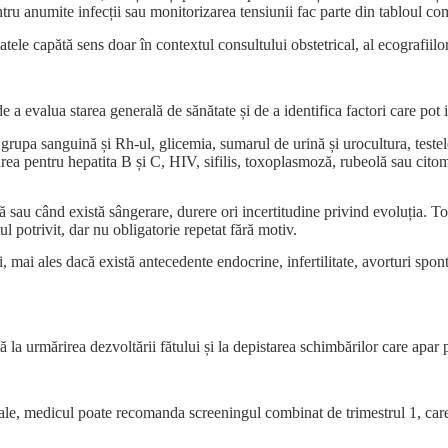
tru anumite infecții sau monitorizarea tensiunii fac parte din tabloul com
ltatele capătă sens doar în contextul
consultului obstetrical
, al ecografiilo
e a evalua starea generală de sănătate și de a identifica factori care pot i
 sanguină și Rh-ul, glicemia, sumarul de urină și urocultura, testele d
area pentru hepatita B și C, HIV, sifilis, toxoplasmoză, rubeolă sau citom
ă sau când există sângerare, durere ori incertitudine privind evoluția. T
l potrivit, dar nu obligatorie repetat fără motiv.
, mai ales dacă există antecedente endocrine, infertilitate, avorturi spon
 la urmărirea dezvoltării fătului și la depistarea schimbărilor care apar 
ițiale, medicul poate recomanda screeningul combinat de trimestrul 1, car