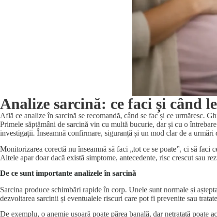
Analize sarcină: ce faci și când le
Află ce analize în sarcină se recomandă, când se fac și ce urmăresc. Ghid
Primele săptămâni de sarcină vin cu multă bucurie, dar și cu o întrebare 
investigații. Înseamnă confirmare, siguranță și un mod clar de a urmări
Monitorizarea corectă nu înseamnă să faci „tot ce se poate”, ci să faci c
Altele apar doar dacă există simptome, antecedente, risc crescut sau rezu
De ce sunt importante analizele în sarcină
Sarcina produce schimbări rapide în corp. Unele sunt normale și aștepta
dezvoltarea sarcinii și eventualele riscuri care pot fi prevenite sau tratate
De exemplu, o anemie ușoară poate părea banală, dar netratată poate acc