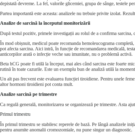
depistată devreme. La fel, valorile glicemiei, grupa de sânge, testele pen
Partea importantă este aceasta: analizele nu trebuie privite izolat. Rezu
Analize de sarcină la începutul monitorizării
După testul pozitiv, primele investigații au rolul de a confirma sarcina, d
În mod obișnuit, medicul poate recomanda hemoleucograma completă, grupa
pot afecta sarcina. Aici intră, în funcție de recomandarea medicală, test
anticorpilor arată o infecție veche sau imunitate, nu o problemă activă.
Beta hCG poate fi utilă la început, mai ales când sarcina este foarte mic
rutină în toate cazurile. Este un exemplu bun de analiză utilă la momentu
Un alt pas frecvent este evaluarea
funcției tiroidiene
. Pentru unele femei
altor hormoni tiroidieni pot conta mult.
Analize sarcină pe trimestre
Ca regulă generală, monitorizarea se organizează pe trimestre. Asta ajută
Primul trimestru
În primul trimestru se stabilesc reperele de bază. Pe lângă analizele in
pentru anumite anomalii cromozomiale, nu pune singur un diagnostic.