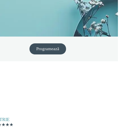
Programează
TRIE
★
★
★
★