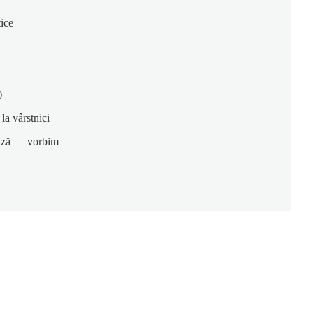
tice
)
la vârstnici
rează — vorbim