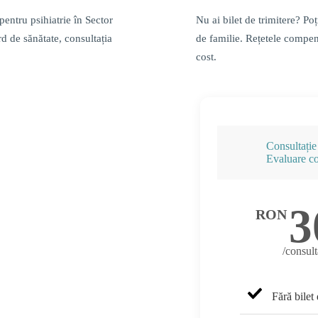
pentru psihiatrie în Sector
Nu ai bilet de trimitere? Po
rd de sănătate, consultația
de familie. Rețetele compen
cost.
Consultație 
Evaluare c
3
RON
/consult
Fără bilet 