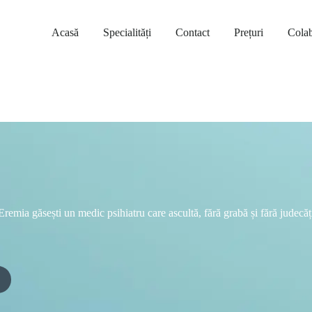
Acasă
Specialități
Contact
Prețuri
Colab
emia găsești un medic psihiatru care ascultă, fără grabă și fără judecăț