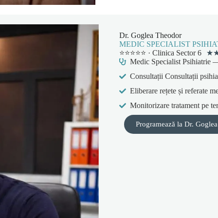
Dr. Goglea Theodor
MEDIC SPECIALIST PSIHIA
⭐⭐⭐⭐⭐ · Clinica Sector 6
★
Medic Specialist Psihiatrie
Consultații Consultații psihia
Eliberare rețete și referate m
Monitorizare tratament pe te
Programează la Dr. Goglea