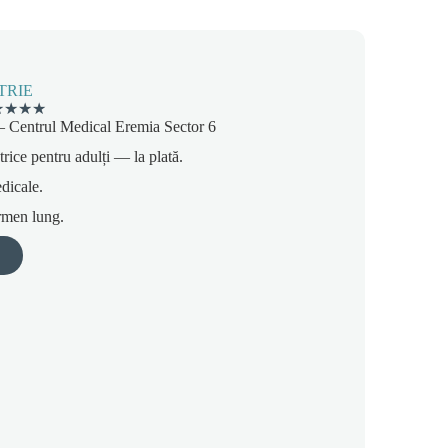
TRIE
★
★
★
★
 — Centrul Medical Eremia Sector 6
trice pentru adulți — la plată.
edicale.
rmen lung.