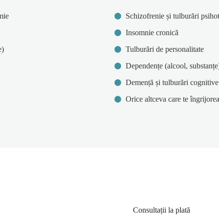
mie
Schizofrenie și tulburări psiho
Insomnie cronică
e)
Tulburări de personalitate
Dependențe (alcool, substanțe
Demență și tulburări cognitive 
Orice altceva care te îngrijo
Consultații la plată