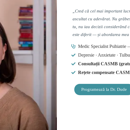
„Cred că cel mai important lucru
ascultat cu adevărat. Nu grăbes
tu, nu iau decizii considerând c
este diferit — și abordarea mea 
Medic Specialist Psihiatrie
Depresie · Anxietate · Tulb
Consultații CASMB (gratui
Rețete compensate CAS
Programează la Dr. Dude