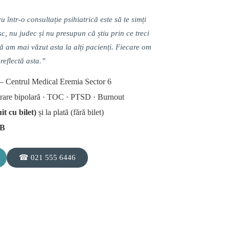
 într-o consultație psihiatrică este să te simți
c, nu judec și nu presupun că știu prin ce treci
ă am mai văzut asta la alți pacienți. Fiecare om
reflectă asta.”
 — Centrul Medical Eremia Sector 6
urare bipolară · TOC · PTSD · Burnout
t cu bilet)
și la plată (fără bilet)
MB
☎ 021 555 6446