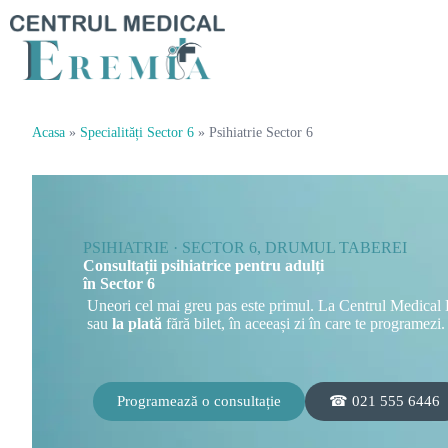
Acasa
»
Specialități Sector 6
»
Psihiatrie Sector 6
PSIHIATRIE · SECTOR 6, DRUMUL TABEREI
Consultații psihiatrice pentru adulți
în Sector 6
Uneori cel mai greu pas este primul. La Centrul Medical Er
sau
la plată
fără bilet, în aceeași zi în care te programezi.
Programează o consultație
☎ 021 555 6446