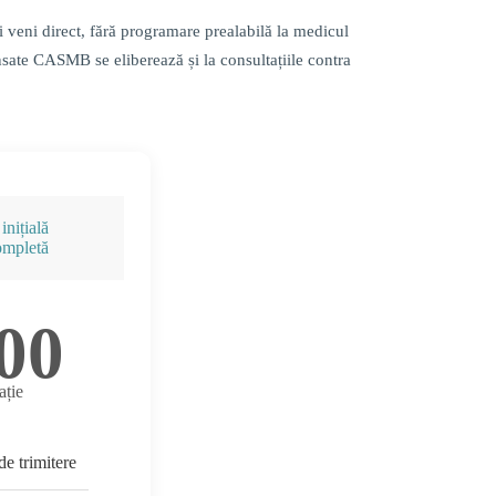
ți veni direct, fără programare prealabilă la medicul
sate CASMB se eliberează și la consultațiile contra
inițială
ompletă
00
ație
de trimitere