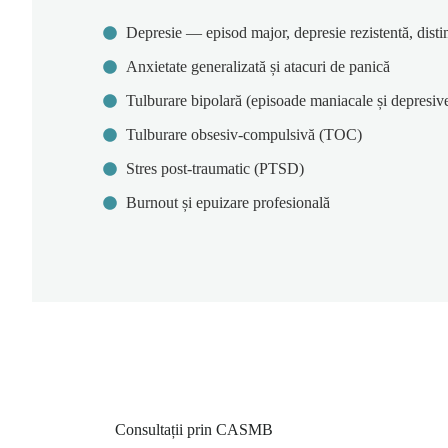
Depresie — episod major, depresie rezistentă, disti
Anxietate generalizată și atacuri de panică
Tulburare bipolară (episoade maniacale și depresiv
Tulburare obsesiv-compulsivă (TOC)
Stres post-traumatic (PTSD)
Burnout și epuizare profesională
Consultații prin CASMB