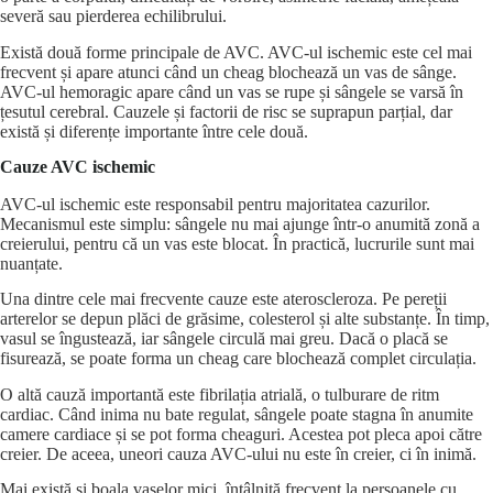
severă sau pierderea echilibrului.
Există două forme principale de AVC. AVC-ul ischemic este cel mai
frecvent și apare atunci când un cheag blochează un vas de sânge.
AVC-ul hemoragic apare când un vas se rupe și sângele se varsă în
țesutul cerebral. Cauzele și factorii de risc se suprapun parțial, dar
există și diferențe importante între cele două.
Cauze AVC ischemic
AVC-ul ischemic este responsabil pentru majoritatea cazurilor.
Mecanismul este simplu: sângele nu mai ajunge într-o anumită zonă a
creierului, pentru că un vas este blocat. În practică, lucrurile sunt mai
nuanțate.
Una dintre cele mai frecvente cauze este ateroscleroza. Pe pereții
arterelor se depun plăci de grăsime, colesterol și alte substanțe. În timp,
vasul se îngustează, iar sângele circulă mai greu. Dacă o placă se
fisurează, se poate forma un cheag care blochează complet circulația.
O altă cauză importantă este fibrilația atrială, o tulburare de ritm
cardiac. Când inima nu bate regulat, sângele poate stagna în anumite
camere cardiace și se pot forma cheaguri. Acestea pot pleca apoi către
creier. De aceea, uneori cauza AVC-ului nu este în creier, ci în inimă.
Mai există și boala vaselor mici, întâlnită frecvent la persoanele cu