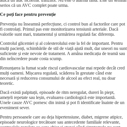
adică un atac ischemic tranzitor. Nu este o alarmă falsă. Este un semnal
serios că un AVC complet poate urma.
Ce poți face pentru prevenție
Prevenția nu înseamnă perfecțiune, ci control bun al factorilor care pot
fi controlați. Primul pas este monitorizarea tensiunii arteriale. Dacă
valorile sunt mari, tratamentul și urmărirea regulată fac diferența.
Controlul glicemiei și al colesterolului este la fel de important. Pentru
mulți pacienți, schimbările de stil de viață ajută mult, dar uneori nu sunt
suficiente și este nevoie de tratament. A amâna medicația de teamă sau
din neîncredere poate costa scump.
Renunțarea la fumat scade riscul cardiovascular mai repede decât cred
mulți oameni. Mișcarea regulată, scăderea în greutate când este
necesară și reducerea consumului de alcool au efect real, nu doar
teoretic.
Dacă există palpitații, episoade de ritm neregulat, dureri în piept,
amețeli repetate sau leșin, evaluarea cardiologică este importantă.
Unele cauze AVC pornesc din inimă și pot fi identificate înainte de un
eveniment sever.
Pentru persoanele care au deja hipertensiune, diabet, migrene atipice,
episoade neurologice trecătoare sau antecedente familiale relevante,