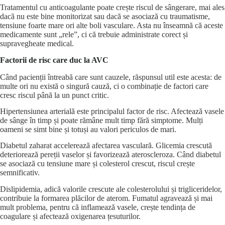
Tratamentul cu anticoagulante poate crește riscul de sângerare, mai ales
dacă nu este bine monitorizat sau dacă se asociază cu traumatisme,
tensiune foarte mare ori alte boli vasculare. Asta nu înseamnă că aceste
medicamente sunt „rele”, ci că trebuie administrate corect și
supravegheate medical.
Factorii de risc care duc la AVC
Când pacienții întreabă care sunt cauzele, răspunsul util este acesta: de
multe ori nu există o singură cauză, ci o combinație de factori care
cresc riscul până la un punct critic.
Hipertensiunea arterială este principalul factor de risc. Afectează vasele
de sânge în timp și poate rămâne mult timp fără simptome. Mulți
oameni se simt bine și totuși au valori periculos de mari.
Diabetul zaharat accelerează afectarea vasculară. Glicemia crescută
deteriorează pereții vaselor și favorizează ateroscleroza. Când diabetul
se asociază cu tensiune mare și colesterol crescut, riscul crește
semnificativ.
Dislipidemia, adică valorile crescute ale colesterolului și trigliceridelor,
contribuie la formarea plăcilor de aterom. Fumatul agravează și mai
mult problema, pentru că inflamează vasele, crește tendința de
coagulare și afectează oxigenarea țesuturilor.