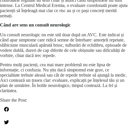
controalele regulate au sens chiar și atunci când simptomele nu sunt
intense. La Centrul Medical Eremia, o evaluare coordonată poate ajuta
pacienții să înțeleagă mai clar ce risc au și ce pași concreți merită
urmați.
Când are sens un consult neurologic
Un consult neurologic nu este util doar după un AVC. Este indicat și
când apar simptome care ridică semne de întrebare: amorțeli repetate,
slăbiciune musculară apărută brusc, tulburări de echilibru, episoade de
vedere dublă, dureri de cap diferite de cele obișnuite sau dificultăți de
vorbire, chiar dacă trec repede.
Pentru mulți pacienți, cea mai mare problemă nu este lipsa de
informație, ci confuzia. Nu știu dacă simptomul este grav, ce
specialitate trebuie aleasă sau cât de repede trebuie să ajungă la medic.
Aici contează un traseu clar: evaluare, explicații pe înțelesul tău și un
plan de urmărire. În bolile neurologice, timpul contează. La fel și
claritatea.
Share the Post: