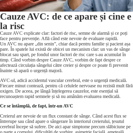
Cauze AVC: de ce apare și cine e
la risc
Cauze AVC explicate clar: factori de risc, semne de alarmă și ce poți
face pentru prevenție. Află când este nevoie de evaluare rapidă.
Un AVC nu apare „din senin”, chiar dacă pentru familie și pacient așa
pare. În spatele lui există de obicei un mecanism clar: un vas de sânge
blocat sau spart, pe fondul unor factori de risc care s-au acumulat în
timp. Când vorbim despre Cauze AVC, vorbim de fapt despre ce
afectează circulația sângelui către creier și despre ce poate fi prevenit
înainte să apară o urgență majoră.
AVC-ul, adică accidentul vascular cerebral, este o urgență medicală.
Fiecare minut contează, pentru că celulele nervoase nu rezistă mult fără
oxigen. De aceea, pe lângă înțelegerea cauzelor, este esențial să
recunoaștem rapid semnele și să nu amânăm evaluarea medicală.
Ce se întâmplă, de fapt, într-un AVC
Creierul are nevoie de un flux constant de sânge. Când acest flux se
întrerupe sau când apare o sângerare în interiorul creierului, țesutul
cerebral începe să sufere. De aici apar simptome precum slăbiciune pe
o parte a corpului, dificultăți de vorbire, asimetrie facială, amețeală