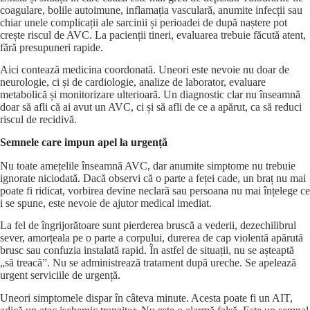
coagulare, bolile autoimune, inflamația vasculară, anumite infecții sau
chiar unele complicații ale sarcinii și perioadei de după naștere pot
crește riscul de AVC. La pacienții tineri, evaluarea trebuie făcută atent,
fără presupuneri rapide.
Aici contează medicina coordonată. Uneori este nevoie nu doar
de
neurologie
, ci și de cardiologie, analize de laborator, evaluare
metabolică și monitorizare ulterioară. Un diagnostic clar nu înseamnă
doar să afli că ai avut un AVC, ci și să afli de ce a apărut, ca să reduci
riscul de recidivă.
Semnele care impun apel la urgență
Nu toate amețelile înseamnă AVC, dar anumite simptome nu trebuie
ignorate niciodată. Dacă observi că o parte a feței cade, un braț nu mai
poate fi ridicat, vorbirea devine neclară sau persoana nu mai înțelege ce
i se spune, este nevoie de ajutor medical imediat.
La fel de îngrijorătoare sunt pierderea bruscă a vederii, dezechilibrul
sever, amorțeala pe o parte a corpului, durerea de cap violentă apărută
brusc sau confuzia instalată rapid. În astfel de situații, nu se așteaptă
„să treacă”. Nu se administrează tratament după ureche. Se apelează
urgent serviciile de urgență.
Uneori simptomele dispar în câteva minute. Acesta poate fi un AIT,