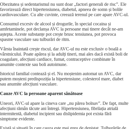
Obezitatea și sedentarismul nu sunt doar „factori generali de risc”. Ele
favorizează direct hipertensiunea, diabetul, apneea de somn și bolile
cardiovasculare. Cu alte cuvinte, creează terenul pe care apare AVC-ul.
Consumul excesiv de alcool și drogurile, în special cocaina și
amfetaminele, pot declanșa AVC la persoane mai tinere decât ne-am
aștepta. Aceste substanțe pot crește brusc tensiunea, pot provoca
spasme vasculare sau tulburări de ritm.
Vârsta înaintată crește riscul, dar AVC-ul nu este exclusiv o boală a
vârstnicului. Poate apărea și la adulți tineri, mai ales dacă există boli de
coagulare, afecțiuni cardiace, fumat, contraceptive combinate în
anumite contexte sau boli autoimune.
Istoricul familial contează și el. Nu moștenim automat un AVC, dar
putem moșteni predispoziția la hipertensiune, colesterol mare, diabet
sau anumite afecțiuni vasculare.
Cauze AVC la persoane aparent sănătoase
Uneori, AVC-ul apare la cineva care „nu părea bolnav”. De fapt, multe
afecțiuni rămân tăcute ani întregi. Hipertensiunea, fibrilația atrială
intermitentă, diabetul incipient sau dislipidemia pot exista fără
simptome evidente.
Există și situații în care cauza este mai greu de depistat. Tulburările de