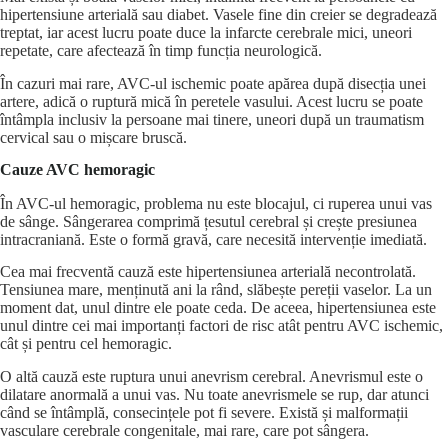
hipertensiune arterială sau diabet. Vasele fine din creier se degradează
treptat, iar acest lucru poate duce la infarcte cerebrale mici, uneori
repetate, care afectează în timp funcția neurologică.
În cazuri mai rare, AVC-ul ischemic poate apărea după disecția unei
artere, adică o ruptură mică în peretele vasului. Acest lucru se poate
întâmpla inclusiv la persoane mai tinere, uneori după un traumatism
cervical sau o mișcare bruscă.
Cauze AVC hemoragic
În AVC-ul hemoragic, problema nu este blocajul, ci ruperea unui vas
de sânge. Sângerarea comprimă țesutul cerebral și crește presiunea
intracraniană. Este o formă gravă, care necesită intervenție imediată.
Cea mai frecventă cauză este hipertensiunea arterială necontrolată.
Tensiunea mare, menținută ani la rând, slăbește pereții vaselor. La un
moment dat, unul dintre ele poate ceda. De aceea, hipertensiunea este
unul dintre cei mai importanți factori de risc atât pentru AVC ischemic,
cât și pentru cel hemoragic.
O altă cauză este ruptura unui anevrism cerebral. Anevrismul este o
dilatare anormală a unui vas. Nu toate anevrismele se rup, dar atunci
când se întâmplă, consecințele pot fi severe. Există și malformații
vasculare cerebrale congenitale, mai rare, care pot sângera.