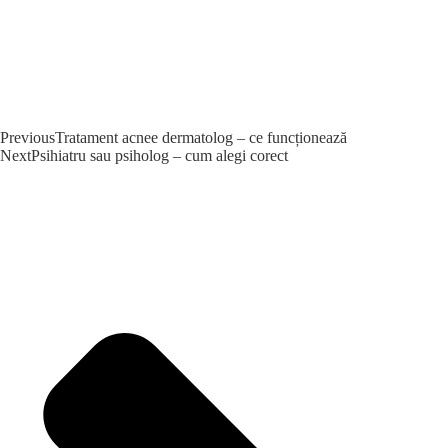
Previous
Tratament acnee dermatolog – ce funcționează
Next
Psihiatru sau psiholog – cum alegi corect