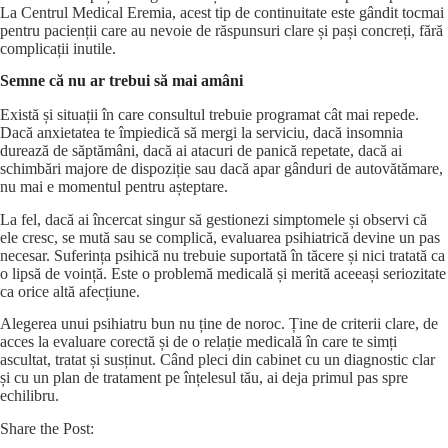
La Centrul Medical Eremia, acest tip de continuitate este gândit tocmai
pentru pacienții care au nevoie de răspunsuri clare și pași concreți, fără
complicații inutile.
Semne că nu ar trebui să mai amâni
Există și situații în care consultul trebuie programat cât mai repede.
Dacă anxietatea te împiedică să mergi la serviciu, dacă insomnia
durează de săptămâni, dacă ai atacuri de panică repetate, dacă ai
schimbări majore de dispoziție sau dacă apar gânduri de autovătămare,
nu mai e momentul pentru așteptare.
La fel, dacă ai încercat singur să gestionezi simptomele și observi că
ele cresc, se mută sau se complică, evaluarea psihiatrică devine un pas
necesar. Suferința psihică nu trebuie suportată în tăcere și nici tratată ca
o lipsă de voință. Este o problemă medicală și merită aceeași seriozitate
ca orice altă afecțiune.
Alegerea unui psihiatru bun nu ține de noroc. Ține de criterii clare, de
acces la evaluare corectă și de o relație medicală în care te simți
ascultat, tratat și susținut. Când pleci din cabinet cu un diagnostic clar
și cu un plan de tratament pe înțelesul tău, ai deja primul pas spre
echilibru.
Share the Post: