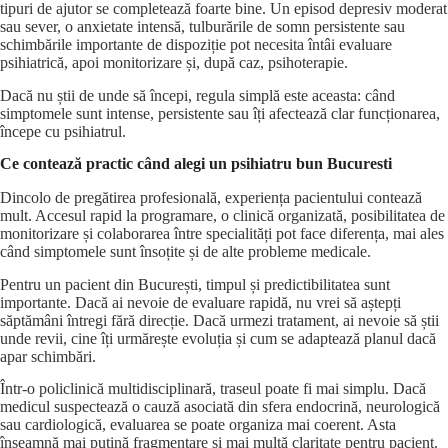
tipuri de ajutor se completează foarte bine. Un episod depresiv moderat
sau sever, o anxietate intensă, tulburările de somn persistente sau
schimbările importante de dispoziție pot necesita întâi evaluare
psihiatrică, apoi monitorizare și, după caz, psihoterapie.
Dacă nu știi de unde să începi, regula simplă este aceasta: când
simptomele sunt intense, persistente sau îți afectează clar funcționarea,
începe cu psihiatrul.
Ce contează practic când alegi un psihiatru bun Bucuresti
Dincolo de pregătirea profesională, experiența pacientului contează
mult. Accesul rapid la programare, o clinică organizată, posibilitatea de
monitorizare și colaborarea între specialități pot face diferența, mai ales
când simptomele sunt însoțite și de alte probleme medicale.
Pentru un pacient din București, timpul și predictibilitatea sunt
importante. Dacă ai nevoie de evaluare rapidă, nu vrei să aștepți
săptămâni întregi fără direcție. Dacă urmezi tratament, ai nevoie să știi
unde revii, cine îți urmărește evoluția și cum se adaptează planul dacă
apar schimbări.
Într-o policlinică multidisciplinară, traseul poate fi mai simplu. Dacă
medicul suspectează o cauză asociată din sfera endocrină, neurologică
sau cardiologică, evaluarea se poate organiza mai coerent. Asta
înseamnă mai puțină fragmentare și mai multă claritate pentru pacient.