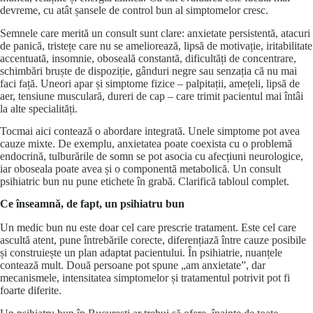
devreme, cu atât șansele de control bun al simptomelor cresc.
Semnele care merită un consult sunt clare: anxietate persistentă,
atacuri
de panică
, tristețe care nu se ameliorează, lipsă de motivație, iritabilitate
accentuată, insomnie, oboseală constantă, dificultăți de concentrare,
schimbări bruște de dispoziție, gânduri negre sau senzația că nu mai
faci față. Uneori apar și simptome fizice – palpitații, amețeli, lipsă de
aer, tensiune musculară, dureri de cap – care trimit pacientul mai întâi
la alte specialități.
Tocmai aici contează o abordare integrată. Unele simptome pot avea
cauze mixte. De exemplu, anxietatea poate coexista cu o
problemă
endocrină
, tulburările de somn se pot asocia cu
afecțiuni neurologice
,
iar oboseala poate avea și o componentă metabolică. Un consult
psihiatric bun nu pune etichete în grabă. Clarifică tabloul complet.
Ce înseamnă, de fapt, un psihiatru bun
Un medic bun nu este doar cel care prescrie tratament. Este cel care
ascultă atent, pune întrebările corecte, diferențiază între cauze posibile
și construiește un plan adaptat pacientului. În psihiatrie, nuanțele
contează mult. Două persoane pot spune „am anxietate”, dar
mecanismele, intensitatea simptomelor și tratamentul potrivit pot fi
foarte diferite.