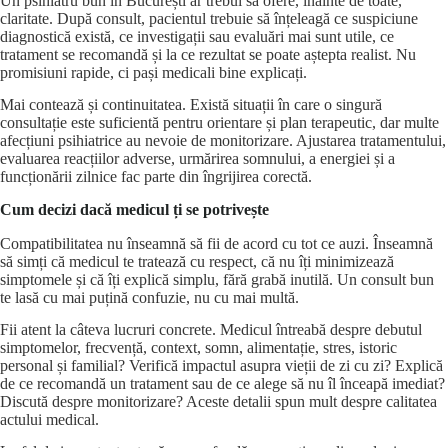
Un psihiatru bun în București ar trebui să ofere, înainte de toate,
claritate. După consult, pacientul trebuie să înțeleagă ce suspiciune
diagnostică există, ce investigații sau evaluări mai sunt utile, ce
tratament se recomandă și la ce rezultat se poate aștepta realist. Nu
promisiuni rapide, ci pași medicali bine explicați.
Mai contează și continuitatea. Există situații în care o singură
consultație este suficientă pentru orientare și plan terapeutic, dar multe
afecțiuni psihiatrice au nevoie de monitorizare. Ajustarea tratamentului,
evaluarea reacțiilor adverse, urmărirea somnului, a energiei și a
funcționării zilnice fac parte din îngrijirea corectă.
Cum decizi dacă medicul ți se potrivește
Compatibilitatea nu înseamnă să fii de acord cu tot ce auzi. Înseamnă
să simți că medicul te tratează cu respect, că nu îți minimizează
simptomele și că îți explică simplu, fără grabă inutilă. Un consult bun
te lasă cu mai puțină confuzie, nu cu mai multă.
Fii atent la câteva lucruri concrete. Medicul întreabă despre debutul
simptomelor, frecvență, context, somn, alimentație, stres, istoric
personal și familial? Verifică impactul asupra vieții de zi cu zi? Explică
de ce recomandă un tratament sau de ce alege să nu îl înceapă imediat?
Discută despre monitorizare? Aceste detalii spun mult despre calitatea
actului medical.