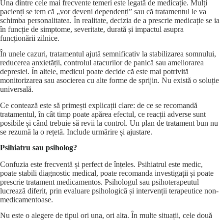
Una dintre cele mai frecvente temeri este legată de medicație. Mulți
pacienți se tem că „vor deveni dependenți” sau că tratamentul le va
schimba personalitatea. În realitate, decizia de a prescrie medicație se ia
în funcție de simptome, severitate, durată și impactul asupra
funcționării zilnice.
În unele cazuri, tratamentul ajută semnificativ la stabilizarea somnului,
reducerea anxietății, controlul atacurilor de panică sau ameliorarea
depresiei. În altele, medicul poate decide că este mai potrivită
monitorizarea sau asocierea cu alte forme de sprijin. Nu există o soluție
universală.
Ce contează este să primești explicații clare: de ce se recomandă
tratamentul, în cât timp poate apărea efectul, ce reacții adverse sunt
posibile și când trebuie să revii la control. Un plan de tratament bun nu
se rezumă la o rețetă. Include urmărire și ajustare.
Psihiatru sau psiholog?
Confuzia este frecventă și perfect de înțeles. Psihiatrul este medic,
poate stabili diagnostic medical, poate recomanda investigații și poate
prescrie tratament medicamentos. Psihologul sau psihoterapeutul
lucrează diferit, prin evaluare psihologică și intervenții terapeutice non-
medicamentoase.
Nu este o alegere de tipul ori una, ori alta. În multe situații, cele două