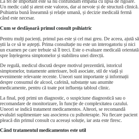
La fel de important este să nu confundăm empatia cu lipsa de rigoare.
Un medic cald și atent este valoros, dar ai nevoie și de structură clinică.
Psihiatria bună înseamnă și relație umană, și decizie medicală fermă
când este necesar.
Cum se desfășoară primul consult psihiatric
Pentru mulți pacienți, primul pas este și cel mai greu. De aceea, ajută să
știi la ce să te aștepți. Prima consultație nu este un interogatoriu și nici
un examen pe care trebuie să îl treci. Este o evaluare medicală orientată
spre înțelegerea simptomelor și stabilirea unei direcții.
De regulă, medicul discută despre motivul prezentării, istoricul
simptomelor, tratamente anterioare, boli asociate, stil de viață și
evenimente relevante recente. Uneori sunt importante și informații
despre consumul de alcool, cafeină, substanțe sau anumite
medicamente, pentru că toate pot influența tabloul clinic.
La final, poți primi un diagnostic, o suspiciune diagnostică sau o
recomandare de monitorizare, în funcție de complexitatea cazului.
Uneori se indică tratament medicamentos. Alteori, se recomandă
evaluări suplimentare sau asocierea cu psihoterapie. Nu fiecare pacient
pleacă din primul consult cu aceeași soluție, iar asta este firesc.
Când tratamentul medicamentos este util