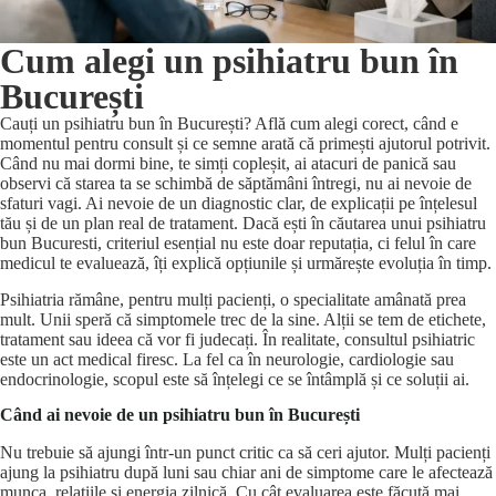
Cum alegi un psihiatru bun în
București
Cauți un psihiatru bun în București? Află cum alegi corect, când e
momentul pentru consult și ce semne arată că primești ajutorul potrivit.
Când nu mai dormi bine, te simți copleșit, ai atacuri de panică sau
observi că starea ta se schimbă de săptămâni întregi, nu ai nevoie de
sfaturi vagi. Ai nevoie de un diagnostic clar, de explicații pe înțelesul
tău și de un plan real de tratament. Dacă ești în căutarea unui psihiatru
bun Bucuresti, criteriul esențial nu este doar reputația, ci felul în care
medicul te evaluează, îți explică opțiunile și urmărește evoluția în timp.
Psihiatria rămâne, pentru mulți pacienți, o specialitate amânată prea
mult. Unii speră că simptomele trec de la sine. Alții se tem de etichete,
tratament sau ideea că vor fi judecați. În realitate, consultul psihiatric
este un act medical firesc. La fel ca în neurologie, cardiologie sau
endocrinologie, scopul este să înțelegi ce se întâmplă și ce soluții ai.
Când ai nevoie de un psihiatru bun în București
Nu trebuie să ajungi într-un punct critic ca să ceri ajutor. Mulți pacienți
ajung la psihiatru după luni sau chiar ani de simptome care le afectează
munca, relațiile și energia zilnică. Cu cât evaluarea este făcută mai