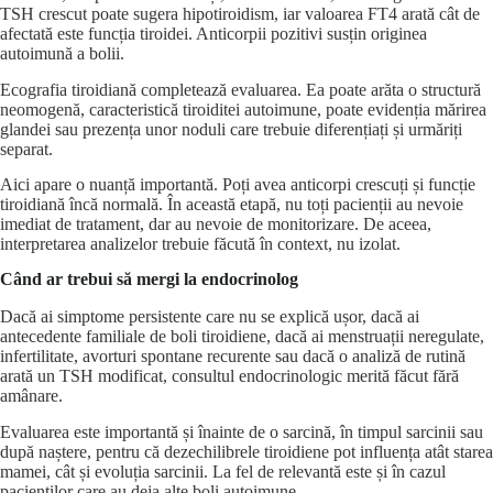
TSH crescut poate sugera hipotiroidism, iar valoarea FT4 arată cât de
afectată este funcția tiroidei. Anticorpii pozitivi susțin originea
autoimună a bolii.
Ecografia tiroidiană completează evaluarea. Ea poate arăta o structură
neomogenă, caracteristică tiroiditei autoimune, poate evidenția mărirea
glandei sau prezența unor noduli care trebuie diferențiați și urmăriți
separat.
Aici apare o nuanță importantă. Poți avea anticorpi crescuți și funcție
tiroidiană încă normală. În această etapă, nu toți pacienții au nevoie
imediat de tratament, dar au nevoie de monitorizare. De aceea,
interpretarea analizelor trebuie făcută în context, nu izolat.
Când ar trebui să mergi la endocrinolog
Dacă ai simptome persistente care nu se explică ușor, dacă ai
antecedente familiale de boli tiroidiene, dacă ai menstruații neregulate,
infertilitate, avorturi spontane recurente sau dacă o analiză de rutină
arată un TSH modificat, consultul endocrinologic merită făcut fără
amânare.
Evaluarea este importantă și înainte de o sarcină, în timpul sarcinii sau
după naștere, pentru că dezechilibrele tiroidiene pot influența atât starea
mamei, cât și evoluția sarcinii. La fel de relevantă este și în cazul
pacienților care au deja alte boli autoimune.