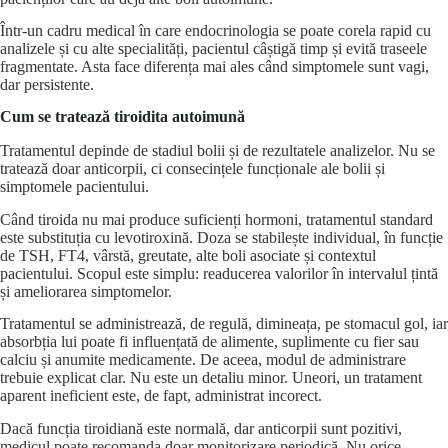
Într-un cadru medical în care endocrinologia se poate corela rapid cu
analizele și cu alte specialități, pacientul câștigă timp și evită traseele
fragmentate. Asta face diferența mai ales când simptomele sunt vagi,
dar persistente.
Cum se tratează tiroidita autoimună
Tratamentul depinde de stadiul bolii și de rezultatele analizelor. Nu se
tratează doar anticorpii, ci consecințele funcționale ale bolii și
simptomele pacientului.
Când tiroida nu mai produce suficienți hormoni, tratamentul standard
este substituția cu levotiroxină. Doza se stabilește individual, în funcție
de TSH, FT4, vârstă, greutate, alte boli asociate și contextul
pacientului. Scopul este simplu: readucerea valorilor în intervalul țintă
și ameliorarea simptomelor.
Tratamentul se administrează, de regulă, dimineața, pe stomacul gol, iar
absorbția lui poate fi influențată de alimente, suplimente cu fier sau
calciu și anumite medicamente. De aceea, modul de administrare
trebuie explicat clar. Nu este un detaliu minor. Uneori, un tratament
aparent ineficient este, de fapt, administrat incorect.
Dacă funcția tiroidiană este normală, dar anticorpii sunt pozitivi,
medicul poate recomanda doar monitorizare periodică. Nu orice