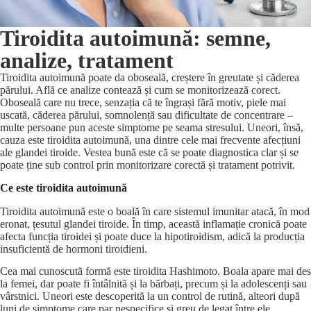
Tiroidita autoimună: semne,
analize, tratament
Tiroidita autoimună poate da oboseală, creștere în greutate și căderea
părului. Află ce analize contează și cum se monitorizează corect.
Oboseală care nu trece, senzația că te îngrași fără motiv, piele mai
uscată, căderea părului, somnolență sau dificultate de concentrare –
multe persoane pun aceste simptome pe seama stresului. Uneori, însă,
cauza este tiroidita autoimună, una dintre cele mai frecvente afecțiuni
ale glandei tiroide. Vestea bună este că se poate diagnostica clar și se
poate ține sub control prin monitorizare corectă și tratament potrivit.
Ce este tiroidita autoimună
Tiroidita autoimună este o boală în care sistemul imunitar atacă, în mod
eronat, țesutul glandei tiroide. În timp, această inflamație cronică poate
afecta funcția tiroidei și poate duce la hipotiroidism, adică la producția
insuficientă de hormoni tiroidieni.
Cea mai cunoscută formă este tiroidita Hashimoto. Boala apare mai des
la femei, dar poate fi întâlnită și la bărbați, precum și la adolescenți sau
vârstnici. Uneori este descoperită la un control de rutină, alteori după
luni de simptome care par nespecifice și greu de legat între ele.