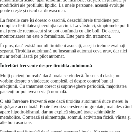
modificări ale profilului lipidic. La unele persoane, această evoluție
poate crește și riscul cardiovascular.
La femeile care își doresc o sarcină, dezechilibrele tiroidiene pot
complica fertilitatea și evoluția sarcinii. La vârstnici, simptomele pot fi
mai greu de recunoscut și se pot confunda cu alte boli. De aceea,
monitorizarea nu este o formalitate. Este parte din tratament.
În plus, dacă există noduli tiroidieni asociați, aceștia trebuie evaluați
separat. Tiroidita autoimună nu înseamnă automat ceva grav, dar nici
nu ar trebui lăsată pe pilot automat.
Întrebări frecvente despre tiroidita autoimună
Mulți pacienți întreabă dacă boala se vindecă. În sensul clasic, nu
vorbim despre o vindecare completă, ci despre control bun al
afecțiunii. Cu tratament corect și supraveghere periodică, majoritatea
pacienților pot avea o viață normală.
O altă întrebare frecventă este dacă tiroidita autoimună duce mereu la
îngrășare accentuată. Poate favoriza creșterea în greutate, mai ales când
apare hipotiroidismul, dar nu explică singură toate schimbările
metabolice. Contează și alimentația, somnul, activitatea fizică, vârsta și
alte boli asociate.
Pacienții mai întreabă dacă stresul cauzează boala. Nu este cauza