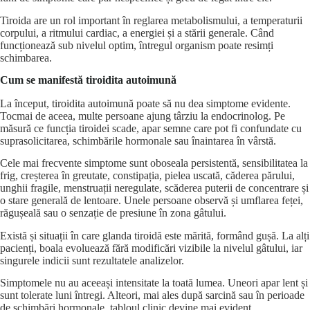
Tiroida are un rol important în reglarea metabolismului, a temperaturii
corpului, a ritmului cardiac, a energiei și a stării generale. Când
funcționează sub nivelul optim, întregul organism poate resimți
schimbarea.
Cum se manifestă tiroidita autoimună
La început, tiroidita autoimună poate să nu dea simptome evidente.
Tocmai de aceea, multe persoane ajung târziu
la endocrinolog
. Pe
măsură ce funcția tiroidei scade, apar semne care pot fi confundate cu
suprasolicitarea, schimbările hormonale sau înaintarea în vârstă.
Cele mai frecvente simptome sunt oboseala persistentă, sensibilitatea la
frig, creșterea în greutate, constipația, pielea uscată, căderea părului,
unghii fragile, menstruații neregulate, scăderea puterii de concentrare și
o stare generală de lentoare. Unele persoane observă și umflarea feței,
răgușeală sau o senzație de presiune în zona gâtului.
Există și situații în care glanda tiroidă este mărită, formând gușă. La alți
pacienți, boala evoluează fără modificări vizibile la nivelul gâtului, iar
singurele indicii sunt rezultatele analizelor.
Simptomele nu au aceeași intensitate la toată lumea. Uneori apar lent și
sunt tolerate luni întregi. Alteori, mai ales după sarcină sau în perioade
de schimbări hormonale, tabloul clinic devine mai evident.