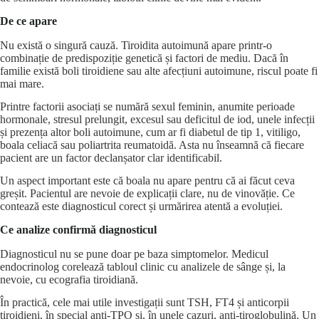
De ce apare
Nu există o singură cauză. Tiroidita autoimună apare printr-o
combinație de predispoziție genetică și factori de mediu. Dacă în
familie există boli tiroidiene sau alte afecțiuni autoimune, riscul poate fi
mai mare.
Printre factorii asociați se numără sexul feminin, anumite perioade
hormonale, stresul prelungit, excesul sau deficitul de iod, unele infecții
și prezența altor boli autoimune, cum ar fi diabetul de tip 1, vitiligo,
boala celiacă sau poliartrita reumatoidă. Asta nu înseamnă că fiecare
pacient are un factor declanșator clar identificabil.
Un aspect important este că boala nu apare pentru că ai făcut ceva
greșit. Pacientul are nevoie de explicații clare, nu de vinovăție. Ce
contează este diagnosticul corect și urmărirea atentă a evoluției.
Ce analize confirmă diagnosticul
Diagnosticul nu se pune doar pe baza simptomelor. Medicul
endocrinolog corelează tabloul clinic cu analizele de sânge și, la
nevoie, cu
ecografia tiroidiană
.
În practică, cele mai utile investigații sunt TSH, FT4 și anticorpii
tiroidieni, în special
anti-TPO
și, în unele cazuri, anti-tiroglobulină. Un