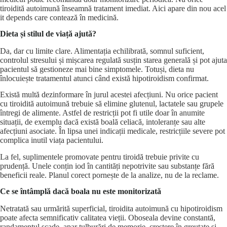
tiroidită autoimună înseamnă tratament imediat. Aici apare din nou acel
it depends care contează în medicină.
Dieta și stilul de viață ajută?
Da, dar cu limite clare. Alimentația echilibrată, somnul suficient,
controlul stresului și mișcarea regulată susțin starea generală și pot ajuta
pacientul să gestioneze mai bine simptomele. Totuși, dieta nu
înlocuiește tratamentul atunci când există hipotiroidism confirmat.
Există multă dezinformare în jurul acestei afecțiuni. Nu orice pacient
cu tiroidită autoimună trebuie să elimine glutenul, lactatele sau grupele
întregi de alimente. Astfel de restricții pot fi utile doar în anumite
situații, de exemplu dacă există boală celiacă, intoleranțe sau alte
afecțiuni asociate. În lipsa unei indicații medicale, restricțiile severe pot
complica inutil viața pacientului.
La fel, suplimentele promovate pentru tiroidă trebuie privite cu
prudență. Unele conțin iod în cantități nepotrivite sau substanțe fără
beneficii reale. Planul corect pornește de la analize, nu de la reclame.
Ce se întâmplă dacă boala nu este monitorizată
Netratată sau urmărită superficial, tiroidita autoimună cu hipotiroidism
poate afecta semnificativ calitatea vieții. Oboseala devine constantă,
randamentul scade, apar tulburări de memorie, creștere în greutate și