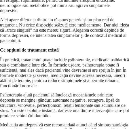
investigații suplimentare, pentru că anumite
afecțiuni endocrine
,
neurologice sau metabolice pot mima sau agrava simptomele
depresive.
Aici apare diferența dintre un răspuns generic și un plan real de
tratament. Nu orice dispoziție scăzută cere medicamente. Dar nici ideea
că „trece singură” nu este mereu sigură. Alegerea corectă depinde de
forma depresiei, de intensitatea simptomelor și de contextul medical al
pacientului.
Ce opțiuni de tratament există
În practică, tratamentul poate include psihoterapie, medicație psihiatrică
sau o combinație între ele. În formele ușoare, psihoterapia poate fi
suficientă, mai ales dacă pacientul vine devreme și are sprijin în jur. În
formele moderate și severe, medicația devine adesea necesară, uneori
alături de terapie, pentru a reduce simptomele și a permite reluarea
funcționării normale.
Psihoterapia ajută pacientul să înțeleagă mecanismele prin care
depresia se menține: gânduri automate negative, retragere, lipsă de
structură, vinovăție, perfecționism, relații tensionate sau acumulare de
stres. Nu este o soluție instantă, dar este una dintre intervențiile care pot
produce schimbări durabile.
Medicația antidepresivă este recomandată atunci când simptomatologia