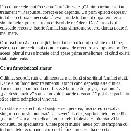
Una dintre cele mai frecvente întrebări este: „Cât timp trebuie să iau
tratament?” Răspunsul corect este: depinde. Un prim episod depresiv
tratat corect poate necesita câteva luni de tratament după remiterea
simptomelor, pentru a reduce riscul de recădere. Dacă au existat
episoade repetate, istoric familial sau simptome severe, durata poate fi
mai mare.
Oprirea bruscă a medicației, imediat ce pacientul se simte mai bine,
este una dintre cele mai comune cauze de revenire a simptomelor. De
aceea, planul nu se încheie când apare prima ameliorare, ci când există
stabilitate reală.
Ce nu funcționează singur
Odihna, sportul, rutina, alimentația mai bună și sprijinul familiei ajută.
Dar ele nu înlocuiesc tratamentul atunci când depresia este clinică.
Tocmai aici apare multă confuzie. Sfaturile de tip „ieși mai mult”,
„gândește pozitiv” sau „ai nevoie doar de o vacanță” pot face pacientul
să se simtă neînțeles și vinovat.
Un stil de viață echilibrat susține recuperarea, însă rareori rezolvă
singur o depresie moderată sau severă. La fel, suplimentele, remediile
„naturale” sau automedicația nu ar trebui folosite ca alternativă la
consultul de specialitate. Unele pot fi inutile, altele pot interacționa cu
tratamentele recomandate ori pot întârzia intervenția corectă.