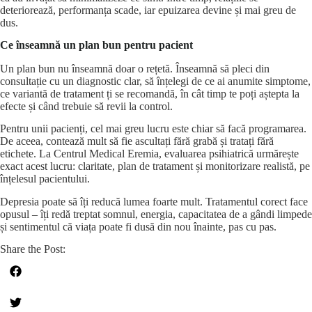
deteriorează, performanța scade, iar epuizarea devine și mai greu de
dus.
Ce înseamnă un plan bun pentru pacient
Un plan bun nu înseamnă doar o rețetă. Înseamnă să pleci din
consultație cu un diagnostic clar, să înțelegi de ce ai anumite simptome,
ce variantă de tratament ți se recomandă, în cât timp te poți aștepta la
efecte și când trebuie să revii la control.
Pentru unii pacienți, cel mai greu lucru este chiar să facă programarea.
De aceea, contează mult să fie ascultați fără grabă și tratați fără
etichete. La Centrul Medical Eremia, evaluarea psihiatrică urmărește
exact acest lucru: claritate, plan de tratament și monitorizare realistă, pe
înțelesul pacientului.
Depresia poate să îți reducă lumea foarte mult. Tratamentul corect face
opusul – îți redă treptat somnul, energia, capacitatea de a gândi limpede
și sentimentul că viața poate fi dusă din nou înainte, pas cu pas.
Share the Post: