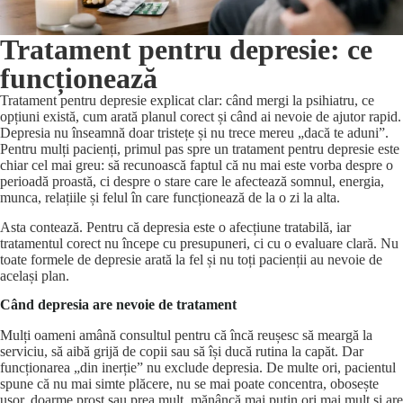
Tratament pentru depresie: ce
funcționează
Tratament pentru depresie explicat clar: când mergi la psihiatru, ce
opțiuni există, cum arată planul corect și când ai nevoie de ajutor rapid.
Depresia nu înseamnă doar tristețe și nu trece mereu „dacă te aduni”.
Pentru mulți pacienți, primul pas spre un tratament pentru depresie este
chiar cel mai greu: să recunoască faptul că nu mai este vorba despre o
perioadă proastă, ci despre o stare care le afectează somnul, energia,
munca, relațiile și felul în care funcționează de la o zi la alta.
Asta contează. Pentru că depresia este o afecțiune tratabilă, iar
tratamentul corect nu începe cu presupuneri, ci cu o evaluare clară. Nu
toate formele de depresie arată la fel și nu toți pacienții au nevoie de
același plan.
Când depresia are nevoie de tratament
Mulți oameni amână consultul pentru că încă reușesc să meargă la
serviciu, să aibă grijă de copii sau să își ducă rutina la capăt. Dar
funcționarea „din inerție” nu exclude depresia. De multe ori, pacientul
spune că nu mai simte plăcere, nu se mai poate concentra, obosește
ușor, doarme prost sau prea mult, mănâncă mai puțin ori mai mult și are