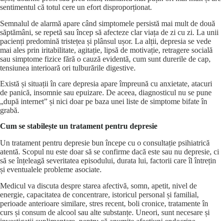
sentimentul că totul cere un efort disproporționat.
Semnalul de alarmă apare când simptomele persistă mai mult de două
săptămâni, se repetă sau încep să afecteze clar viața de zi cu zi. La unii
pacienți predomină tristețea și plânsul ușor. La alții, depresia se vede
mai ales prin iritabilitate, agitație, lipsă de motivație, retragere socială
sau simptome fizice fără o cauză evidentă, cum sunt durerile de cap,
tensiunea interioară ori tulburările digestive.
Există și situații în care depresia apare împreună
cu anxietate
,
atacuri
de panică
, insomnie sau epuizare. De aceea, diagnosticul nu se pune
„după internet” și nici doar pe baza unei liste de simptome bifate în
grabă.
Cum se stabilește un tratament pentru depresie
Un tratament pentru depresie bun începe cu o consultație psihiatrică
atentă. Scopul nu este doar să se confirme dacă este sau nu depresie, ci
să se înțeleagă severitatea episodului, durata lui, factorii care îl întrețin
și eventualele probleme asociate.
Medicul va discuta despre starea afectivă, somn, apetit, nivel de
energie, capacitatea de concentrare, istoricul personal și familial,
perioade anterioare similare, stres recent, boli cronice, tratamente în
curs și consum de alcool sau alte substanțe. Uneori, sunt necesare și