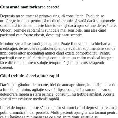
Cum arată monitorizarea corectă
Depresia nu se tratează printr-o singură consultație. Evoluția se
urmărește în timp, pentru că medicul trebuie să vadă dacă simptomele
scad, dacă tratamentul este bine tolerat și dacă apar semne de recădere.
Uneori, primele săptămâni sunt cele mai sensibile, mai ales când
pacientul este foarte obosit, descurajat sau sceptic.
Monitorizarea înseamnă și adaptare. Poate fi nevoie de schimbarea
medicației, de asocierea psihoterapiei, de evaluări suplimentare sau de
implicarea altor specialități atunci când există comorbidități. Pentru
pacienții care caută claritate și continuitate, un cadru medical integrat
face diferența dintre o soluție temporară și un parcurs terapeutic
coerent.
Când trebuie să ceri ajutor rapid
Dacă apar gânduri de moarte, idei de autoagresiune, imposibilitatea de
a funcționa minim, agitație severă, lipsa completă a somnului sau o
deteriorare rapidă a stării psihice, consultul nu trebuie amânat. Aceste
situații cer evaluare medicală rapidă.
La fel de important este să ceri ajutor și atunci când depresia pare „mai
puțin dramatică”, dar persistă. Mulți pacienți ajung târziu tocmai pentru
că au învățat să minimalizeze ce simt. Între timp, relațiile se