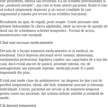
este persistentă, intensă sau recurentă. Ea nu schimbă personalitatea și
nu „anulează emoțiile”, așa cum se teme uneori pacientul. Rolul ei este
să reducă simptomele depresiei și să creeze condițiile în care
organismul și mintea pot reveni la un echilibru funcțional.
Rezultatele nu apar, de regulă, peste noapte. Unele persoane simt
primele îmbunătățiri în câteva săptămâni, altele au nevoie de ajustări de
doză sau de schimbarea schemei terapeutice. Tocmai de aceea,
monitorizarea este esențială.
Când sunt necesare medicamentele
Decizia de a începe tratament medicamentos se ia medical, nu
emoțional. Dacă depresia afectează sever somnul, alimentația,
randamentul profesional, îngrijirea copiilor sau capacitatea de a ieși din
casă, dacă există atacuri de panică, anxietate intensă, risc de
autoagresiune sau episoade repetate, medicația poate fi o parte
importantă din plan.
Există mai multe clase de antidepresive, iar alegerea lor ține cont de
profilul simptomelor, vârstă, alte boli, tratamente asociate și toleranța
individuală. Uneori, pacientul are nevoie și de tratament temporar
pentru somn sau anxietate, dar schema trebuie stabilită și urmărită de
medic.
Cât durează tratamentul