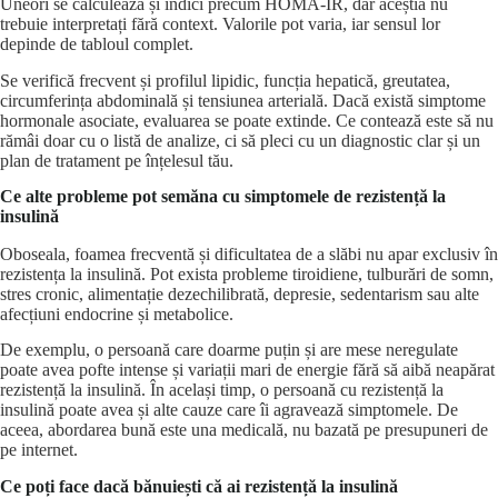
Uneori se calculează și indici precum HOMA-IR, dar aceștia nu
trebuie interpretați fără context. Valorile pot varia, iar sensul lor
depinde de tabloul complet.
Se verifică frecvent și profilul lipidic, funcția hepatică, greutatea,
circumferința abdominală și tensiunea arterială. Dacă există simptome
hormonale asociate, evaluarea se poate extinde. Ce contează este să nu
rămâi doar cu o listă de analize, ci să pleci cu un diagnostic clar și un
plan de tratament pe înțelesul tău.
Ce alte probleme pot semăna cu simptomele de rezistență la
insulină
Oboseala, foamea frecventă și dificultatea de a slăbi nu apar exclusiv în
rezistența la insulină. Pot exista probleme tiroidiene, tulburări de somn,
stres cronic, alimentație dezechilibrată, depresie, sedentarism sau alte
afecțiuni endocrine și metabolice.
De exemplu, o persoană care doarme puțin și are mese neregulate
poate avea pofte intense și variații mari de energie fără să aibă neapărat
rezistență la insulină. În același timp, o persoană cu rezistență la
insulină poate avea și alte cauze care îi agravează simptomele. De
aceea, abordarea bună este una medicală, nu bazată pe presupuneri de
pe internet.
Ce poți face dacă bănuiești că ai rezistență la insulină