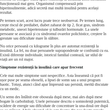
funcționează mai greu. Organismul compensează prin
hiperinsulinemie, adică secretă mai multă insulină pentru același
rezultat.
Pe termen scurt, acest lucru poate trece neobservat. Pe termen lung,
crește riscul de prediabet, diabet zaharat de tip 2,
ficat gras
, sindrom
metabolic, uneori hipertensiune și tulburări hormonale. La unele
persoane se asociază și cu sindromul ovarelor polichistice, creștere în
greutate sau dificultate mare în slăbire.
Nu orice persoană cu kilograme în plus are automat rezistență la
insulină. La fel, nu doar persoanele supraponderale se confruntă cu ea.
Există diferențe individuale, istoricul familial contează, iar stilul de
viață are un rol major.
Simptome rezistență la insulină care apar frecvent
Cele mai multe simptome sunt nespecifice. Asta înseamnă că pot fi
ușor puse pe seama oboselii, a lipsei de somn sau a unui program
haotic. Totuși, atunci când apar împreună sau persistă, merită discutate
cu un medic.
Un semn des întâlnit este oboseala după mese, mai ales după mese
bogate în carbohidrați. Unele persoane descriu o somnolență puternică,
scădere de energie sau dificultate de concentrare la una-două ore după