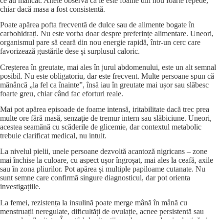
ce au mâncat. Altele observă că le este foame din nou foarte repede,
chiar dacă masa a fost consistentă.
Poate apărea pofta frecventă de dulce sau de alimente bogate în
carbohidrați. Nu este vorba doar despre preferințe alimentare. Uneori,
organismul pare să ceară din nou energie rapidă, într-un cerc care
favorizează gustările dese și surplusul caloric.
Creșterea în greutate, mai ales în jurul abdomenului, este un alt semnal
posibil. Nu este obligatoriu, dar este frecvent. Multe persoane spun că
mănâncă „la fel ca înainte”, însă iau în greutate mai ușor sau slăbesc
foarte greu, chiar când fac eforturi reale.
Mai pot apărea episoade de foame intensă, iritabilitate dacă trec prea
multe ore fără masă, senzație de tremur intern sau slăbiciune. Uneori,
acestea seamănă cu scăderile de glicemie, dar contextul metabolic
trebuie clarificat medical, nu intuit.
La nivelul pielii, unele persoane dezvoltă acantoză nigricans – zone
mai închise la culoare, cu aspect ușor îngroșat, mai ales la ceafă, axile
sau în zona pliurilor. Pot apărea și multiple papiloame cutanate. Nu
sunt semne care confirmă singure diagnosticul, dar pot orienta
investigațiile.
La femei, rezistența la insulină poate merge mână în mână cu
menstruații neregulate, dificultăți de ovulație, acnee persistentă sau