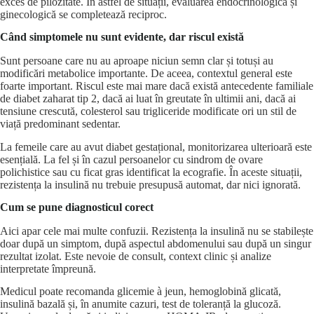
exces de pilozitate. În astfel de situații, evaluarea endocrinologică și
ginecologică se completează reciproc.
Când simptomele nu sunt evidente, dar riscul există
Sunt persoane care nu au aproape niciun semn clar și totuși au
modificări metabolice importante. De aceea, contextul general este
foarte important. Riscul este mai mare dacă există antecedente familiale
de diabet zaharat tip 2, dacă ai luat în greutate în ultimii ani, dacă ai
tensiune crescută,
colesterol
sau trigliceride modificate ori un stil de
viață predominant sedentar.
La femeile care au avut diabet gestațional,
monitorizarea ulterioară
este
esențială. La fel și în cazul persoanelor cu sindrom de ovare
polichistice sau cu ficat gras identificat la ecografie. În aceste situații,
rezistența la insulină nu trebuie presupusă automat, dar nici ignorată.
Cum se pune diagnosticul corect
Aici apar cele mai multe confuzii. Rezistența la insulină nu se stabilește
doar după un simptom, după aspectul abdomenului sau după un singur
rezultat izolat. Este nevoie de consult, context clinic și analize
interpretate împreună.
Medicul poate recomanda glicemie à jeun, hemoglobină glicată,
insulină bazală și, în anumite cazuri, test de toleranță la glucoză.