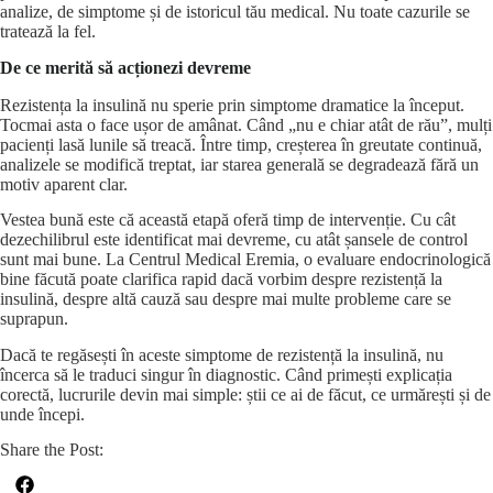
analize, de simptome și de istoricul tău medical. Nu toate cazurile se
tratează la fel.
De ce merită să acționezi devreme
Rezistența la insulină nu sperie prin simptome dramatice la început.
Tocmai asta o face ușor de amânat. Când „nu e chiar atât de rău”, mulți
pacienți lasă lunile să treacă. Între timp, creșterea în greutate continuă,
analizele se modifică treptat, iar starea generală se degradează fără un
motiv aparent clar.
Vestea bună este că această etapă oferă timp de intervenție. Cu cât
dezechilibrul este identificat mai devreme, cu atât șansele de control
sunt mai bune. La Centrul Medical Eremia, o evaluare endocrinologică
bine făcută poate clarifica rapid dacă vorbim despre rezistență la
insulină, despre altă cauză sau despre mai multe probleme care se
suprapun.
Dacă te regăsești în aceste simptome de rezistență la insulină, nu
încerca să le traduci singur în diagnostic. Când primești explicația
corectă, lucrurile devin mai simple: știi ce ai de făcut, ce urmărești și de
unde începi.
Share the Post: