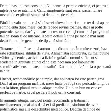
Primul pas util este consultul. Nu pentru a primi o etichetă, ci pentru a
înțelege ce se întâmplă. Când simptomele sunt reale, pacientul are
nevoie de explicații simple și de o direcție clară.
Până la evaluare, merită să observi câteva lucruri concrete: dacă apare
somnolență după mese, cât de repede revine foamea, dacă ai pofte
puternice seara, dacă greutatea a crescut recent și cum arată programul
tău de somn și de mișcare. Aceste detalii îl ajută pe medic mai mult
decât formulele generale de tip „mă simt rău”.
Tratamentul nu înseamnă automat medicamente. În multe cazuri, baza
este schimbarea stilului de viață. Alimentația echilibrată, cu mai puține
vârfuri glicemice, activitatea fizică regulată, somnul suficient și
scăderea în greutate atunci când este necesară pot îmbunătăți
semnificativ sensibilitatea la insulină. Dar ritmul diferă de la o persoană
la alta.
Uneori, recomandările par simple, dar aplicarea lor este partea grea.
Dacă ai un program încărcat, mese luate pe fugă sau perioade lungi de
stat la birou, planul trebuie adaptat realist. Un plan bun nu este cel
perfect pe hârtie, ci cel pe care îl poți urma constant.
În anumite situații, medicul poate recomanda și tratament
medicamentos, mai ales dacă există prediabet, sindrom de ovare
polichistice sau alte dezechilibre metabolice. Decizia depinde de