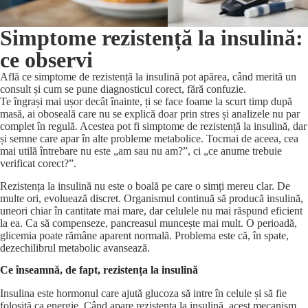
Simptome rezistență la insulină:
ce observi
Află ce simptome de rezistență la insulină pot apărea, când merită un
consult și cum se pune diagnosticul corect, fără confuzie.
Te îngrași mai ușor decât înainte, ți se face foame la scurt timp după
masă, ai oboseală care nu se explică doar prin stres și analizele nu par
complet în regulă. Acestea pot fi simptome de rezistență la insulină, dar
și semne care apar în alte probleme metabolice. Tocmai de aceea, cea
mai utilă întrebare nu este „am sau nu am?”, ci „ce anume trebuie
verificat corect?”.
Rezistența la insulină nu este o boală pe care o simți mereu clar. De
multe ori, evoluează discret. Organismul continuă să producă insulină,
uneori chiar în cantitate mai mare, dar celulele nu mai răspund eficient
la ea. Ca să compenseze, pancreasul muncește mai mult. O perioadă,
glicemia poate rămâne aparent normală. Problema este că, în spate,
dezechilibrul metabolic avansează.
Ce înseamnă, de fapt, rezistența la insulină
Insulina este hormonul care ajută glucoza să intre în celule și să fie
folosită ca energie. Când apare rezistența la insulină, acest mecanism