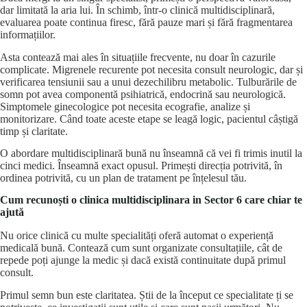
dar limitată la aria lui. În schimb, într-o clinică multidisciplinară,
evaluarea poate continua firesc, fără pauze mari și fără fragmentarea
informațiilor.
Asta contează mai ales în situațiile frecvente, nu doar în cazurile
complicate. Migrenele recurente pot necesita
consult neurologic
, dar și
verificarea tensiunii sau a unui dezechilibru metabolic. Tulburările de
somn pot avea componentă psihiatrică, endocrină sau neurologică.
Simptomele ginecologice pot necesita ecografie, analize și
monitorizare. Când toate aceste etape se leagă logic, pacientul câștigă
timp și claritate.
O abordare multidisciplinară bună nu înseamnă că vei fi trimis inutil la
cinci medici. Înseamnă exact opusul. Primești direcția potrivită, în
ordinea potrivită, cu un plan de tratament pe înțelesul tău.
Cum recunoști o clinica multidisciplinara in Sector 6 care chiar te
ajută
Nu orice clinică cu multe specialități oferă automat o experiență
medicală bună. Contează cum sunt organizate consultațiile, cât de
repede poți ajunge la medic și dacă există continuitate după primul
consult.
Primul semn bun este claritatea. Știi de la început ce specialitate ți se