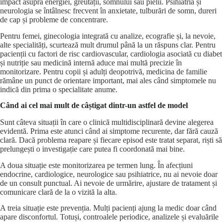
impact asupra energiei, greutății, somnului sau pielii. Psihiatria și
neurologia se întâlnesc frecvent în anxietate, tulburări de somn, dureri
de cap și probleme de concentrare.
Pentru femei, ginecologia integrată cu analize, ecografie și, la nevoie,
alte specialități, scurtează mult drumul până la un răspuns clar. Pentru
pacienții cu
factori de risc cardiovascular
, cardiologia asociată cu diabet
și nutriție sau medicină internă aduce mai multă precizie în
monitorizare. Pentru copii și adulți deopotrivă, medicina de familie
rămâne un punct de orientare important, mai ales când simptomele nu
indică din prima o specialitate anume.
Când ai cel mai mult de câștigat dintr-un astfel de model
Sunt câteva situații în care o clinică multidisciplinară devine alegerea
evidentă. Prima este atunci când ai simptome recurente, dar fără cauză
clară. Dacă problema reapare și fiecare episod este tratat separat, riști să
prelungești o investigație care putea fi coordonată mai bine.
A doua situație este monitorizarea pe termen lung. În afecțiuni
endocrine, cardiologice, neurologice sau psihiatrice, nu ai nevoie doar
de un consult punctual. Ai nevoie de urmărire, ajustare de tratament și
comunicare clară de la o vizită la alta.
A treia situație este prevenția. Mulți pacienți ajung la medic doar când
apare disconfortul. Totuși, controalele periodice, analizele și evaluările