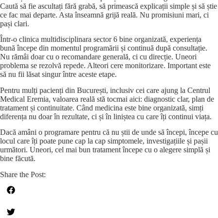
Caută să fie ascultați fără grabă, să primească explicații simple și să știe
ce fac mai departe. Asta înseamnă grijă reală. Nu promisiuni mari, ci
pași clari.
Într-o clinica multidisciplinara sector 6 bine organizată, experiența
bună începe din momentul programării și continuă după consultație.
Nu rămâi doar cu o recomandare generală, ci cu direcție. Uneori
problema se rezolvă repede. Alteori cere monitorizare. Important este
să nu fii lăsat singur între aceste etape.
Pentru mulți pacienți din București, inclusiv cei care ajung la Centrul
Medical Eremia, valoarea reală stă tocmai aici: diagnostic clar, plan de
tratament și continuitate. Când medicina este bine organizată, simți
diferența nu doar în rezultate, ci și în liniștea cu care îți continui viața.
Dacă amâni o programare pentru că nu știi de unde să începi, începe cu
locul care îți poate pune cap la cap simptomele, investigațiile și pașii
următori. Uneori, cel mai bun tratament începe cu o alegere simplă și
bine făcută.
Share the Post: