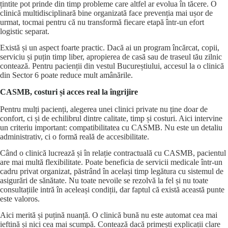
țintite pot prinde din timp probleme care altfel ar evolua în tăcere. O
clinică multidisciplinară bine organizată face prevenția mai ușor de
urmat, tocmai pentru că nu transformă fiecare etapă într-un efort
logistic separat.
Există și un aspect foarte practic. Dacă ai un program încărcat, copii,
serviciu și puțin timp liber, apropierea de casă sau de traseul tău zilnic
contează. Pentru pacienții din vestul Bucureștiului, accesul la o clinică
din Sector 6 poate reduce mult amânările.
CASMB, costuri și acces real la îngrijire
Pentru mulți pacienți, alegerea unei clinici private nu ține doar de
confort, ci și de echilibrul dintre calitate, timp și costuri. Aici intervine
un criteriu important:
compatibilitatea cu CASMB
. Nu este un detaliu
administrativ, ci o formă reală de accesibilitate.
Când o clinică lucrează și în relație contractuală cu CASMB, pacientul
are mai multă flexibilitate. Poate beneficia de servicii medicale într-un
cadru privat organizat, păstrând în același timp legătura cu sistemul de
asigurări de sănătate. Nu toate nevoile se rezolvă la fel și nu toate
consultațiile intră în aceleași condiții, dar faptul că există această punte
este valoros.
Aici merită și puțină nuanță. O clinică bună nu este automat cea mai
ieftină și nici cea mai scumpă. Contează dacă primești explicații clare