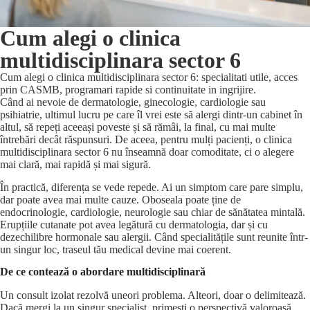
Cum alegi o clinica
multidisciplinara sector 6
Cum alegi o clinica multidisciplinara sector 6: specialitati utile, acces
prin CASMB, programari rapide si continuitate in ingrijire.
Când ai nevoie de dermatologie, ginecologie, cardiologie sau
psihiatrie, ultimul lucru pe care îl vrei este să alergi dintr-un cabinet în
altul, să repeți aceeași poveste și să rămâi, la final, cu mai multe
întrebări decât răspunsuri. De aceea, pentru mulți pacienți, o clinica
multidisciplinara sector 6 nu înseamnă doar comoditate, ci o alegere
mai clară, mai rapidă și mai sigură.
În practică, diferența se vede repede. Ai un simptom care pare simplu,
dar poate avea mai multe cauze. Oboseala poate ține de
endocrinologie, cardiologie, neurologie sau chiar de sănătatea mintală.
Erupțiile cutanate pot avea legătură cu dermatologia, dar și cu
dezechilibre hormonale sau alergii. Când specialitățile sunt reunite într-
un singur loc, traseul tău medical devine mai coerent.
De ce contează o abordare multidisciplinară
Un consult izolat rezolvă uneori problema. Alteori, doar o delimitează.
Dacă mergi la un singur specialist, primești o perspectivă valoroasă,