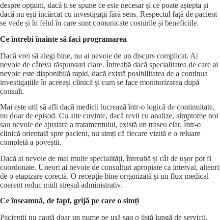
despre opțiuni, dacă ți se spune ce este necesar și ce poate aștepta și
dacă nu ești încărcat cu investigații fără sens. Respectul față de pacient
se vede și în felul în care sunt comunicate costurile și beneficiile.
Ce întrebi înainte să faci programarea
Dacă vrei să alegi bine, nu ai nevoie de un discurs complicat. Ai
nevoie de câteva răspunsuri clare. Întreabă dacă specialitatea de care ai
nevoie este disponibilă rapid, dacă există posibilitatea de a continua
investigațiile în aceeași clinică și cum se face monitorizarea după
consult.
Mai este util să afli dacă medicii lucrează într-o logică de continuitate,
nu doar de episod. Cu alte cuvinte, dacă revii cu analize, simptome noi
sau nevoie de ajustare a tratamentului, există un traseu clar. Într-o
clinică orientată spre pacient, nu simți că fiecare vizită e o reluare
completă a poveștii.
Dacă ai nevoie de mai multe specialități, întreabă și cât de ușor pot fi
coordonate. Uneori ai nevoie de consulturi apropiate ca interval, alteori
de o etapizare corectă. O recepție bine organizată și un flux medical
coerent reduc mult stresul administrativ.
Ce înseamnă, de fapt, grijă pe care o simți
Pacienții nu caută doar un nume pe ușă sau o listă lungă de servicii.