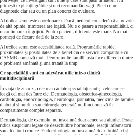
potrivește, ce investigații sunt utile și care sunt pașii următori. Nu
primești explicații grăbite și nici recomandări vagi. Pleci cu un
diagnostic clar sau cu un plan concret de evaluare.
Al doilea semn este coordonarea. Dacă medicul consideră că ai nevoie
de altă opinie, trimiterea are logică. Nu e o pasare a responsabilității, ci
o continuare a îngrijirii. Pentru pacient, diferența este mare. Nu mai
pornești de fiecare dată de la zero.
Al treilea semn este accesibilitatea reală. Programările rapide,
proximitatea și posibilitatea de a beneficia de servicii compatibile cu
CASMB contează mult. Pentru multe familii, asta face diferența dintre
o problemă amânată și una tratată la timp.
Ce specialități sunt cu adevărat utile într-o clinică
multidisciplinară
În viața de zi cu zi, cele mai căutate specialități sunt și cele care se
leagă cel mai des între ele. Dermatologia, obstetrica-ginecologia,
cardiologia, endocrinologia, neurologia, psihiatria, medicina de familie,
diabetul și nutriția sau chirurgia generală nu funcționează în
compartimente complet separate.
Dermatologia, de exemplu, nu înseamnă doar acnee sau alunițe. Poate
ridica suspiciuni legate de dezechilibre hormonale, reacții inflamatorii
sau afecțiuni cronice. Endocrinologia nu înseamnă doar tiroidă, ci și