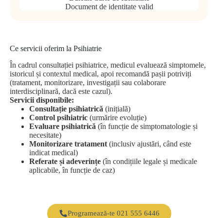
Document de identitate valid
Ce servicii oferim la Psihiatrie
În cadrul consultației psihiatrice, medicul evaluează simptomele,
istoricul și contextul medical, apoi recomandă pașii potriviți
(tratament, monitorizare, investigații sau colaborare
interdisciplinară, dacă este cazul).
Servicii disponibile:
Consultație psihiatrică
(inițială)
Control psihiatric
(urmărire evoluție)
Evaluare psihiatrică
(în funcție de simptomatologie și
necesitate)
Monitorizare tratament
(inclusiv ajustări, când este
indicat medical)
Referate și adeverințe
(în condițiile legale și medicale
aplicabile, în funcție de caz)
Programează-te 021 555 6446