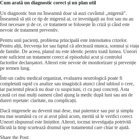
Cum arată un diagnostic corect și un plan util
Un diagnostic bun nu înseamnă doar să auzi cuvântul „migrenă”.
Înseamnă să știi ce tip de migrenă ai, ce investigații au fost sau nu au
fost necesare și de ce, ce tratament se folosește în criză și când este
nevoie de tratament preventiv.
Pentru unii pacienți, problema principală este intensitatea crizelor.
Pentru alții, frecvența lor sau faptul că afectează munca, somnul și viața
de familie. De aceea, planul nu este identic pentru toată lumea. Uneori
este suficient un tratament corect al episodului acut și controlul
factorilor declanșatori. Alteori este nevoie de monitorizare și prevenție
pe termen lung.
Într-un cadru medical organizat, evaluarea neurologică poate fi
completată rapid cu analize sau imagistică atunci când tabloul o cere,
iar pacientul pleacă nu doar cu suspiciuni, ci cu pași concreți. Asta
caută cei mai mulți oameni când ajung la medic după luni sau ani de
dureri repetate: claritate, nu complicații.
Dacă migrenele au devenit mai dese, mai puternice sau pur și simplu
nu mai seamănă cu ce ai avut până acum, merită să le verifici corect.
Uneori răspunsul este liniștitor. Alteori, tocmai investigația potrivită
făcută la timp scurtează drumul spre tratamentul care chiar te ajută.
Share the Post: