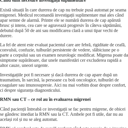
Când sunt necesare investigații suplimentare
Există situații în care durerea de cap nu trebuie pusă automat pe seama
migrenei. Medicul recomandă investigații suplimentare mai ales când
apar semne de alarmă. Printre ele se numără durerea de cap apărută
brusc și intens, cea care se agravează progresiv în câteva săptămâni,
debutul după 50 de ani sau modificarea clară a unui tipar vechi de
durere.
La fel de atent este evaluat pacientul care are febră, rigiditate de ceafă,
convulsii, confuzie, tulburări persistente de vedere,
slăbiciune pe o
parte a corpului
sau un examen neurologic modificat. Migrena poate da
simptome supărătoare, dar unele manifestări cer excluderea rapidă a
altor cauze, uneori urgente.
Investigațiile pot fi necesare și dacă durerea de cap apare după un
traumatism, în sarcină, la persoane cu boli oncologice, tulburări de
coagulare sau imunosupresie. Aici nu mai vorbim doar despre confort,
ci despre siguranța diagnosticului.
RMN sau CT – ce rol au în evaluarea migrenei
Când pacienții întreabă ce investigații se fac pentru migrene, de obicei
se gândesc imediat la RMN sau la CT. Ambele pot fi utile, dar nu au
același rol și nu se aleg automat.