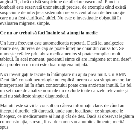
angio-CT, dacă există suspiciune de afectare vasculară. Puncția
lombară este rezervată unor situații precise, de exemplu când există
suspiciune de infecție a sistemului nervos central sau de hemoragie
care nu a fost clarificată altfel. Nu este o investigație obișnuită în
evaluarea migrenei simple.
Ce nu ar trebui să faci înainte să ajungi la medic
Un lucru frecvent este automedicația repetată. Dacă iei analgezice
foarte des, durerea de cap se poate întreține chiar din cauza lor. Se
numește cefalee prin abuz medicamentos și poate complica mult
tabloul. În acel moment, pacientul simte că are „migrene tot mai dese”,
dar problema nu mai este doar migrena inițială.
Nici investigațiile făcute la întâmplare nu ajută prea mult. Un RMN
făcut fără consult neurologic nu explică mereu cauza simptomelor, iar
interpretarea lui în afara contextului poate crea anxietate inutilă. La fel,
un set mare de analize normale nu exclude toate cauzele relevante și
nici nu stabilește singur diagnosticul.
Mai util este să vii la consult cu câteva informații clare: de când au
început durerile, cât durează, unde sunt localizate, ce simptome le
însoțesc, ce medicamente ai luat și cât de des. Dacă ai observat legătura
cu menstruația, stresul, lipsa de somn sau anumite alimente, merită
spus.