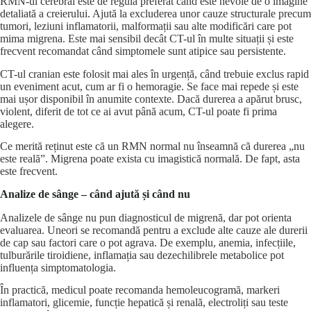
RMN-ul cerebral este de regulă preferat când este nevoie de o imagine
detaliată a creierului. Ajută la excluderea unor cauze structurale precum
tumori, leziuni inflamatorii, malformații sau alte modificări care pot
mima migrena. Este mai sensibil decât CT-ul în multe situații și este
frecvent recomandat când simptomele sunt atipice sau persistente.
CT-ul cranian este folosit mai ales în urgență, când trebuie exclus rapid
un eveniment acut, cum ar fi o hemoragie. Se face mai repede și este
mai ușor disponibil în anumite contexte. Dacă durerea a apărut brusc,
violent, diferit de tot ce ai avut până acum, CT-ul poate fi prima
alegere.
Ce merită reținut este că un RMN normal nu înseamnă că durerea „nu
este reală”. Migrena poate exista cu imagistică normală. De fapt, asta
este frecvent.
Analize de sânge – când ajută și când nu
Analizele de sânge nu pun diagnosticul de migrenă, dar pot orienta
evaluarea. Uneori se recomandă pentru a exclude alte cauze ale durerii
de cap sau factori care o pot agrava. De exemplu, anemia, infecțiile,
tulburările tiroidiene, inflamația sau dezechilibrele metabolice pot
influența simptomatologia.
În practică, medicul poate recomanda hemoleucogramă, markeri
inflamatori, glicemie, funcție hepatică și renală, electroliți sau teste