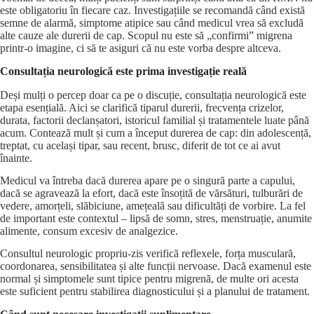
este obligatoriu în fiecare caz. Investigațiile se recomandă când există
semne de alarmă, simptome atipice sau când medicul vrea să excludă
alte cauze ale durerii de cap. Scopul nu este să „confirmi” migrena
printr-o imagine, ci să te asiguri că nu este vorba despre altceva.
Consultația neurologică este prima investigație reală
Deși mulți o percep doar ca pe o discuție, consultația neurologică este
etapa esențială. Aici se clarifică tiparul durerii, frecvența crizelor,
durata, factorii declanșatori, istoricul familial și tratamentele luate până
acum. Contează mult și cum a început durerea de cap: din adolescență,
treptat, cu același tipar, sau recent, brusc, diferit de tot ce ai avut
înainte.
Medicul va întreba dacă durerea apare pe o singură parte a capului,
dacă se agravează la efort, dacă este însoțită de vărsături, tulburări de
vedere, amorțeli, slăbiciune,
amețeală
sau dificultăți de vorbire. La fel
de important este contextul – lipsă de somn, stres, menstruație, anumite
alimente, consum excesiv de analgezice.
Consultul neurologic propriu-zis verifică reflexele, forța musculară,
coordonarea, sensibilitatea și alte funcții nervoase. Dacă examenul este
normal și simptomele sunt tipice pentru migrenă, de multe ori acesta
este suficient pentru stabilirea diagnosticului și a planului de tratament.