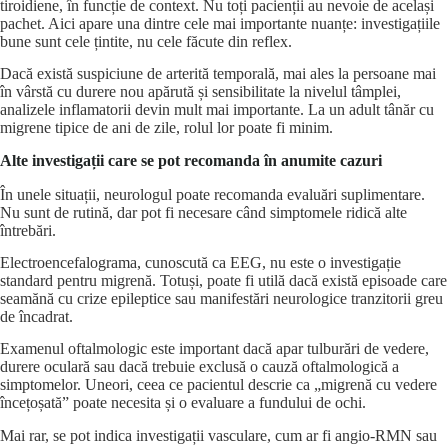
tiroidiene, în funcție de context. Nu toți pacienții au nevoie de același
pachet. Aici apare una dintre cele mai importante nuanțe: investigațiile
bune sunt cele țintite, nu cele făcute din reflex.
Dacă există suspiciune de arterită temporală, mai ales la persoane mai
în vârstă cu durere nou apărută și sensibilitate la nivelul tâmplei,
analizele inflamatorii devin mult mai importante. La un adult tânăr cu
migrene tipice de ani de zile, rolul lor poate fi minim.
Alte investigații care se pot recomanda în anumite cazuri
În unele situații, neurologul poate recomanda evaluări suplimentare.
Nu sunt de rutină, dar pot fi necesare când simptomele ridică alte
întrebări.
Electroencefalograma, cunoscută ca EEG, nu este o investigație
standard pentru migrenă. Totuși, poate fi utilă dacă există episoade care
seamănă cu crize epileptice sau manifestări neurologice tranzitorii greu
de încadrat.
Examenul oftalmologic este important dacă apar tulburări de vedere,
durere oculară sau dacă trebuie exclusă o cauză oftalmologică a
simptomelor. Uneori, ceea ce pacientul descrie ca „migrenă cu vedere
încețoșată” poate necesita și o evaluare a fundului de ochi.
Mai rar, se pot indica investigații vasculare, cum ar fi angio-RMN sau