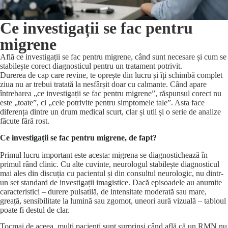
Ce investigații se fac pentru
migrene
Află ce investigații se fac pentru migrene, când sunt necesare și cum se
stabilește corect diagnosticul pentru un tratament potrivit.
Durerea de cap care revine, te oprește din lucru și îți schimbă complet
ziua nu ar trebui tratată la nesfârșit doar cu calmante. Când apare
întrebarea „ce investigații se fac pentru migrene”, răspunsul corect nu
este „toate”, ci „cele potrivite pentru simptomele tale”. Asta face
diferența dintre un drum medical scurt, clar și util și o serie de analize
făcute fără rost.
Ce investigații se fac pentru migrene, de fapt?
Primul lucru important este acesta: migrena se diagnostichează
în
primul rând clinic
. Cu alte cuvinte, neurologul stabilește diagnosticul
mai ales din discuția cu pacientul și din consultul neurologic, nu dintr-
un set standard de investigații imagistice. Dacă episoadele au anumite
caracteristici – durere pulsatilă, de intensitate moderată sau mare,
greață, sensibilitate la lumină sau zgomot, uneori aură vizuală – tabloul
poate fi destul de clar.
Tocmai de aceea, mulți pacienți sunt surprinși când află că un RMN nu