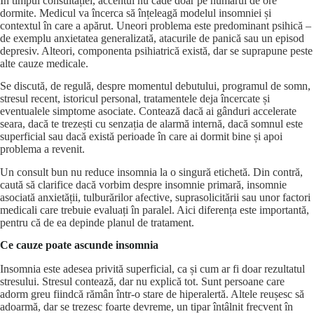
În timpul consultației, accentul nu cade doar pe numărul de ore
dormite. Medicul va încerca să înțeleagă modelul insomniei și
contextul în care a apărut. Uneori problema este predominant psihică –
de exemplu anxietatea generalizată, atacurile de panică sau un episod
depresiv. Alteori, componenta psihiatrică există, dar se suprapune peste
alte cauze medicale.
Se discută, de regulă, despre momentul debutului, programul de somn,
stresul recent, istoricul personal, tratamentele deja încercate și
eventualele simptome asociate. Contează dacă ai gânduri accelerate
seara, dacă te trezești cu senzația de alarmă internă, dacă somnul este
superficial sau dacă există perioade în care ai dormit bine și apoi
problema a revenit.
Un consult bun nu reduce insomnia la o singură etichetă. Din contră,
caută să clarifice dacă vorbim despre insomnie primară, insomnie
asociată anxietății, tulburărilor afective, suprasolicitării sau unor factori
medicali care trebuie evaluați în paralel. Aici diferența este importantă,
pentru că de ea depinde planul de tratament.
Ce cauze poate ascunde insomnia
Insomnia este adesea privită superficial, ca și cum ar fi doar rezultatul
stresului. Stresul contează, dar nu explică tot. Sunt persoane care
adorm greu fiindcă rămân într-o stare de hiperalertă. Altele reușesc să
adoarmă, dar se trezesc foarte devreme, un tipar întâlnit frecvent în