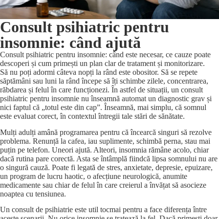
Consult psihiatric pentru
insomnie: când ajută
Consult psihiatric pentru insomnie: când este necesar, ce cauze poate
descoperi și cum primești un plan clar de tratament și monitorizare.
Să nu poți adormi câteva nopți la rând este obositor. Să se repete
săptămâni sau luni la rând începe să îți schimbe zilele, concentrarea,
răbdarea și felul în care funcționezi. În astfel de situații, un consult
psihiatric pentru insomnie nu înseamnă automat un diagnostic grav și
nici faptul că „totul este din cap”. Înseamnă, mai simplu, că somnul
este evaluat corect, în contextul întregii tale stări de sănătate.
Mulți adulți amână programarea pentru că încearcă singuri să rezolve
problema. Renunță la cafea, iau suplimente, schimbă perna, stau mai
puțin pe telefon. Uneori ajută. Alteori, insomnia rămâne acolo, chiar
dacă rutina pare corectă. Asta se întâmplă fiindcă lipsa somnului nu are
o singură cauză. Poate fi legată de stres,
anxietate, depresie
, epuizare,
un program de lucru haotic, o afecțiune neurologică, anumite
medicamente sau chiar de felul în care creierul a învățat să asocieze
noaptea cu tensiunea.
Un consult de psihiatrie este util tocmai pentru a face diferența între
aceste scenarii. Nu orice insomnie se tratează la fel. Dacă primești doar