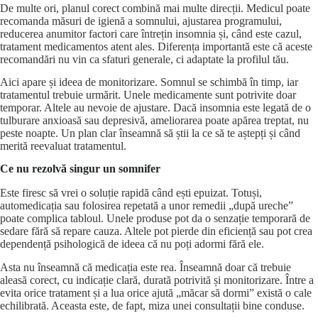
De multe ori, planul corect combină mai multe direcții. Medicul poate
recomanda măsuri de igienă a somnului, ajustarea programului,
reducerea anumitor factori care întrețin insomnia și, când este cazul,
tratament medicamentos atent ales. Diferența importantă este că aceste
recomandări nu vin ca sfaturi generale, ci adaptate la profilul tău.
Aici apare și ideea de monitorizare. Somnul se schimbă în timp, iar
tratamentul trebuie urmărit. Unele medicamente sunt potrivite doar
temporar. Altele au nevoie de ajustare. Dacă insomnia este legată de o
tulburare anxioasă sau depresivă, ameliorarea poate apărea treptat, nu
peste noapte. Un plan clar înseamnă să știi la ce să te aștepți și când
merită reevaluat tratamentul.
Ce nu rezolvă singur un somnifer
Este firesc să vrei o soluție rapidă când ești epuizat. Totuși,
automedicația sau folosirea repetată a unor remedii „după ureche”
poate complica tabloul. Unele produse pot da o senzație temporară de
sedare fără să repare cauza. Altele pot pierde din eficiență sau pot crea
dependență psihologică de ideea că nu poți adormi fără ele.
Asta nu înseamnă că medicația este rea. Înseamnă doar că trebuie
aleasă corect, cu indicație clară, durată potrivită și monitorizare. Între a
evita orice tratament și a lua orice ajută „măcar să dormi” există o cale
echilibrată. Aceasta este, de fapt, miza unei consultații bine conduse.