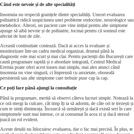
Când este nevoie și de alte specialități
Insomnia nu respectă granițele dintre specialități. Uneori evaluarea
psihiatrică ridică suspiciunea unei
probleme endocrine
, neurologice sau
metabolice. Alteori, un pacient care vine inițial pentru alte simptome
ajunge să aibă nevoie și de psihiatrie, tocmai pentru că somnul este
afectat de luni de zile.
Această continuitate contează. Dacă ai acces la evaluare și
monitorizare într-un cadru medical organizat, drumul până la
diagnostic este mai scurt și mai clar. Pentru pacienții din București care
caută programare rapidă și o abordare integrată, Centrul Medical
Eremia poate oferi acest traseu mai simplu, mai ales atunci când
insomnia nu vine singură, ci împreună cu anxietate, oboseală
persistentă sau alte simptome care trebuie puse cap la cap.
Ce poți face până ajungi la consultație
Până la programare, merită să observi câteva lucruri simple. Notează la
ce oră mergi la culcare, cât timp îți ia să adormi, de câte ori te trezești și
cum te simți dimineața. Încearcă să urmărești și dacă există seri în care
simptomele sunt mai intense, ce ai consumat în acea zi și dacă stresul
joacă un rol evident.
Aceste detalii nu înlocuiesc evaluarea, dar o fac mai precisă. În plus, te