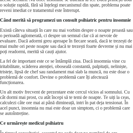
o soluție rapidă, fără să înțelegi mecanismul din spate, problema poate
reveni imediat ce tratamentul este întrerupt.
Când merită să programezi un consult psihiatric pentru insomnie
Există câteva situații în care nu mai vorbim despre o noapte proastă sau
o perioadă aglomerată, ci despre un semnal clar că ai nevoie de
evaluare. Dacă adormi greu aproape în fiecare seară, dacă te trezești de
mai multe ori peste noapte sau dacă te trezești foarte devreme și nu mai
poți readormi, merită să cauți ajutor.
La fel de important este ce se întâmplă ziua. Dacă insomnia vine cu
iritabilitate, scăderea atenției, oboseală constantă, palpitații, neliniște,
tristețe, lipsă de chef sau randament mai slab la muncă, nu este doar o
problemă de confort. Devine o problemă care îți afectează
funcționarea.
Un alt motiv frecvent de prezentare este cercul vicios al somnului. Cu
cât dormi mai prost, cu atât începi să te temi de noapte. Te uiți la ceas,
calculezi câte ore mai ai până dimineață, intri în pat deja tensionat. În
acel punct, insomnia nu mai este doar un simptom, ci o problemă care
se autoîntreține.
Ce urmărește medicul psihiatru