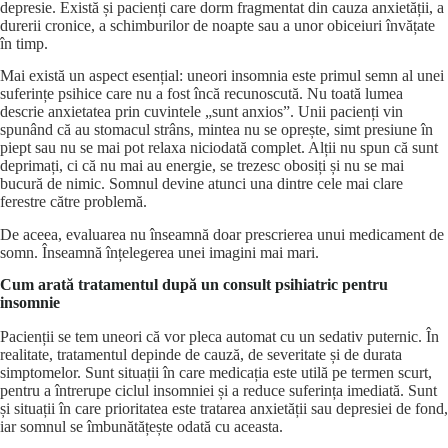
depresie. Există și pacienți care dorm fragmentat din cauza anxietății, a
durerii cronice, a schimburilor de noapte sau a unor obiceiuri învățate
în timp.
Mai există un aspect esențial: uneori insomnia este primul semn al unei
suferințe psihice care nu a fost încă recunoscută. Nu toată lumea
descrie anxietatea prin cuvintele „sunt anxios”. Unii pacienți vin
spunând că au stomacul strâns, mintea nu se oprește, simt presiune în
piept sau nu se mai pot relaxa niciodată complet. Alții nu spun că sunt
deprimați, ci că nu mai au energie, se trezesc obosiți și nu se mai
bucură de nimic. Somnul devine atunci una dintre cele mai clare
ferestre către problemă.
De aceea, evaluarea nu înseamnă doar prescrierea unui medicament de
somn. Înseamnă înțelegerea unei imagini mai mari.
Cum arată tratamentul după un consult psihiatric pentru
insomnie
Pacienții se tem uneori că vor pleca automat cu un sedativ puternic. În
realitate, tratamentul depinde de cauză, de severitate și de durata
simptomelor. Sunt situații în care medicația este utilă pe termen scurt,
pentru a întrerupe ciclul insomniei și a reduce suferința imediată. Sunt
și situații în care prioritatea este tratarea anxietății sau
depresiei de fond
,
iar somnul se îmbunătățește odată cu aceasta.