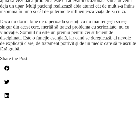
ajută să vezi dacă problema este cu adevărat ocazională sau a devenit
deja un tipar. Mulți pacienți realizează abia atunci cât de mult s-a întins
insomnia în timp și cât de puternic le influențează viața de zi cu zi.
Dacă nu dormi bine de o perioadă și simți că nu mai reușești să ieși
singur din acest cerc, merită să tratezi problema cu seriozitate, nu cu
vinovăție. Somnul nu este un premiu pentru cei suficient de
disciplinați. Este o funcție esențială, iar când se dereglează, ai nevoie
de explicații clare, de tratament potrivit și de un medic care să te asculte
fără grabă.
Share the Post: